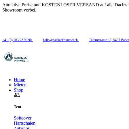
Attraktive Preise und KOSTENLOSER VERSAND auf alle Dachzelte!! W
Showroom vorbei.
Folge uns
+41 (0) 76 222 98 90
hallo@dachzelthimmel.ch
Täfernstrasse 18, 5405 Bade
Home
Mieten
Shop
Tent
Softcover
Hartschalen
Zubehör