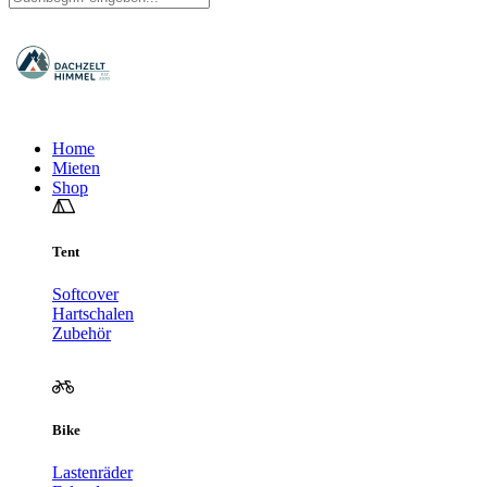
Home
Mieten
Shop
Tent
Softcover
Hartschalen
Zubehör
Bike
Lastenräder