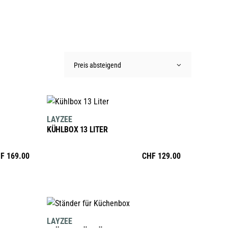
Preis absteigend
AUSFÜHRUNG WÄHLEN
Dieses
LAYZEE
Produkt
KÜHLBOX 13 LITER
weist
mehrere
F
169.00
CHF
129.00
Varianten
auf.
Die
Optionen
IN DEN WARENKORB
können
LAYZEE
auf