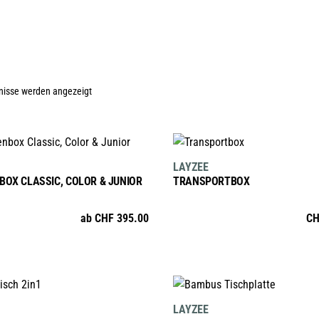
Nach
bnisse werden angezeigt
Preis
AUSFÜHRUNG WÄHLEN
IN DEN WARENKORB
Dieses
LAYZEE
sortiert:
Produkt
BOX CLASSIC, COLOR & JUNIOR
TRANSPORTBOX
weist
mehrere
absteigend
ab
CHF
395.00
CH
Varianten
auf.
Die
Optionen
IN DEN WARENKORB
IN DEN WARENKORB
können
LAYZEE
auf