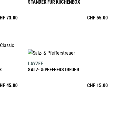
STÄNDER FÜR KÜCHENBOX
der
Produktseite
HF
73.00
CHF
55.00
gewählt
werden
IN DEN WARENKORB
LAYZEE
X
SALZ- & PFEFFERSTREUER
HF
45.00
CHF
15.00