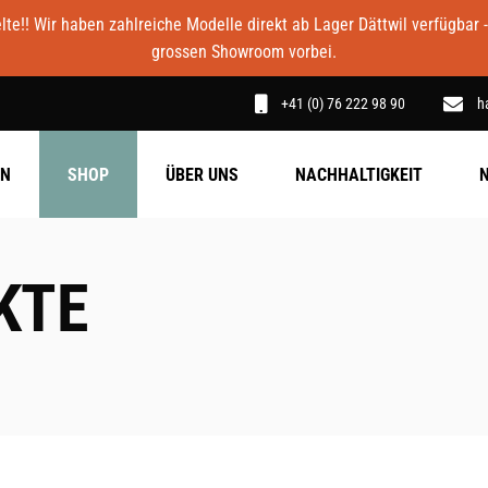
e!! Wir haben zahlreiche Modelle direkt ab Lager Dättwil verfügbar 
grossen Showroom vorbei.
+41 (0) 76 222 98 90
h
EN
SHOP
ÜBER UNS
NACHHALTIGKEIT
KTE