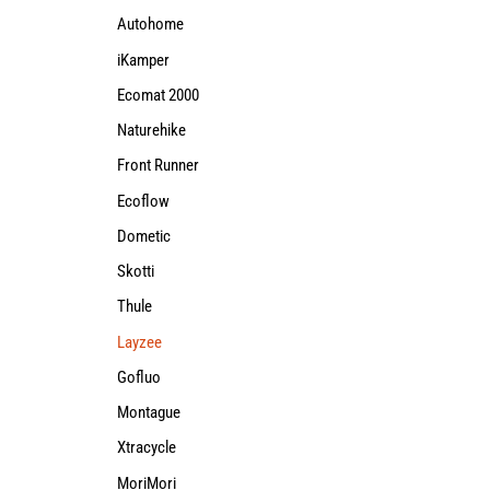
Autohome
iKamper
Ecomat 2000
Naturehike
Front Runner
Ecoflow
Dometic
Skotti
Thule
Layzee
Gofluo
Montague
Xtracycle
MoriMori