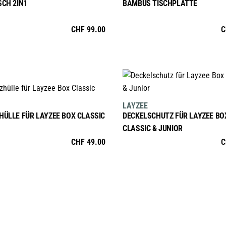
SCH 2IN1
BAMBUS TISCHPLATTE
der
Produktseite
CHF
99.00
C
gewählt
werden
IN DEN WARENKORB
IN DEN WARENKORB
LAYZEE
HÜLLE FÜR LAYZEE BOX CLASSIC
DECKELSCHUTZ FÜR LAYZEE BO
CLASSIC & JUNIOR
CHF
49.00
C