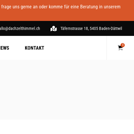
- frage uns gerne an oder komme für eine Beratung in unserem
allo@dachzelthimmel.ch
Täfernstrasse 18, 5405 Baden-Dättwil
0
NEWS
KONTAKT
Keine Produkte im Warenkorb.