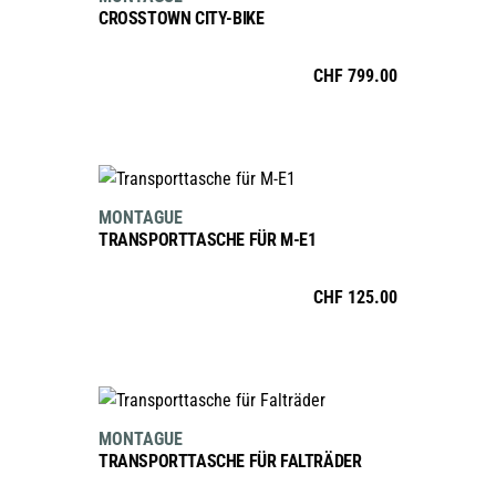
CROSSTOWN CITY-BIKE
weist
mehrere
CHF
799.00
Varianten
auf.
Die
Optionen
IN DEN WARENKORB
können
MONTAGUE
auf
TRANSPORTTASCHE FÜR M-E1
der
Produktseite
CHF
125.00
gewählt
werden
IN DEN WARENKORB
MONTAGUE
TRANSPORTTASCHE FÜR FALTRÄDER