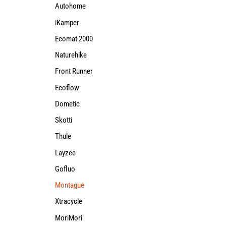
Autohome
iKamper
Ecomat 2000
Naturehike
Front Runner
Ecoflow
Dometic
Skotti
Thule
Layzee
Gofluo
Montague
Xtracycle
MoriMori