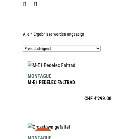
Nach
Alle 4 Ergebnisse werden angezeigt
Preis
sortiert:
absteigend
IN DEN WARENKORB
MONTAGUE
M-E1 PEDELEC FALTRAD
CHF
4'299.00
AUSFÜHRUNG WÄHLEN
sale
Dieses
MONTAGUE
Produkt