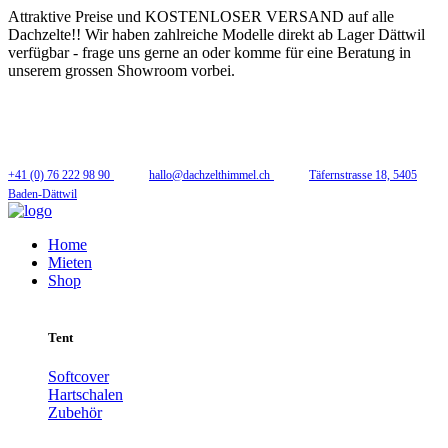
Attraktive Preise und KOSTENLOSER VERSAND auf alle
Dachzelte!! Wir haben zahlreiche Modelle direkt ab Lager Dättwil
verfügbar - frage uns gerne an oder komme für eine Beratung in
unserem grossen Showroom vorbei.
Folge uns
+41 (0) 76 222 98 90
hallo@dachzelthimmel.ch
Täfernstrasse 18, 5405
Baden-Dättwil
Home
Mieten
Shop
Tent
Softcover
Hartschalen
Zubehör