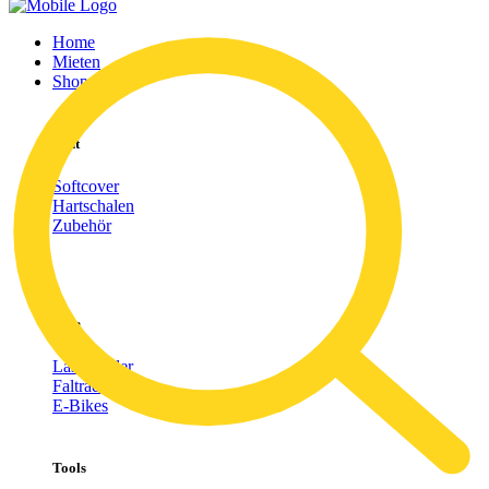
Home
Mieten
Shop
Tent
Softcover
Hartschalen
Zubehör
Bike
Lastenräder
Faltrad
E-Bikes
Tools