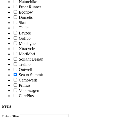
Naturehike
Front Runner
Ecoflow
Dometic
Skotti
Thule
Layzee
Gofluo
Montague
Xtracycle
MoriMori
Solight Design
Trelino
Outwell
Sea to Summit
Campwerk
Primus
Volkswagen
CarePlus
Preis
Price filter