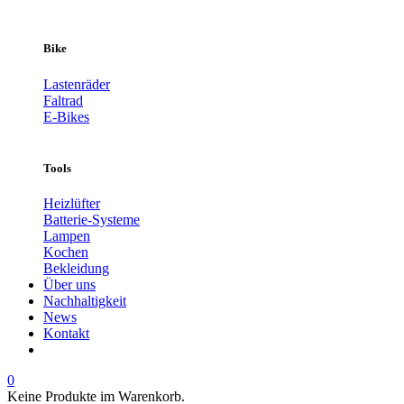
Bike
Lastenräder
Faltrad
E-Bikes
Tools
Heizlüfter
Batterie-Systeme
Lampen
Kochen
Bekleidung
Über uns
Nachhaltigkeit
News
Kontakt
0
Keine Produkte im Warenkorb.