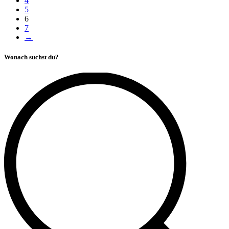
4
5
6
7
→
Wonach suchst du?