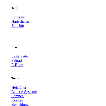
Tent
Softcover
Hartschalen
Zubehör
Bike
Lastenräder
Faltrad
E-Bikes
Tools
Heizlüfter
Batterie-Systeme
Lampen
Kochen
Bekleidung