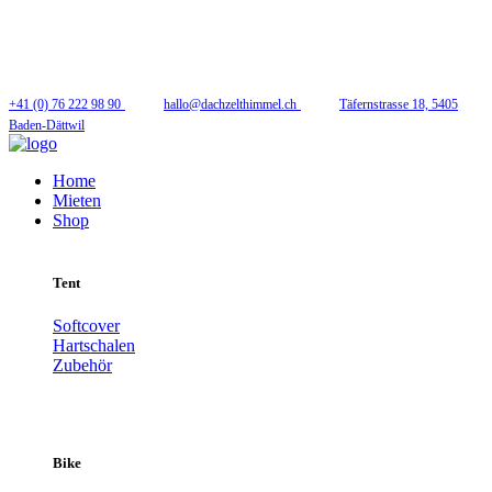
Folge uns
+41 (0) 76 222 98 90
hallo@dachzelthimmel.ch
Täfernstrasse 18, 5405
Baden-Dättwil
Home
Mieten
Shop
Tent
Softcover
Hartschalen
Zubehör
Bike