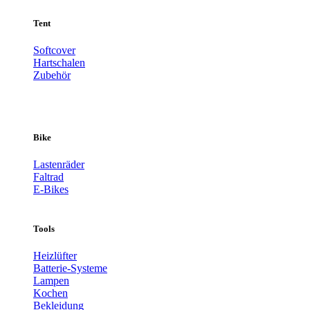
Tent
Softcover
Hartschalen
Zubehör
Bike
Lastenräder
Faltrad
E-Bikes
Tools
Heizlüfter
Batterie-Systeme
Lampen
Kochen
Bekleidung