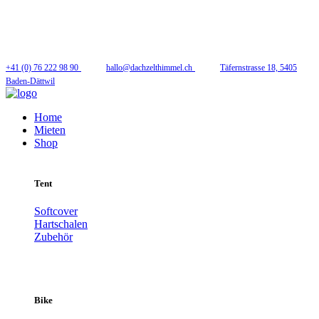
Folge uns
+41 (0) 76 222 98 90
hallo@dachzelthimmel.ch
Täfernstrasse 18, 5405
Baden-Dättwil
Home
Mieten
Shop
Tent
Softcover
Hartschalen
Zubehör
Bike