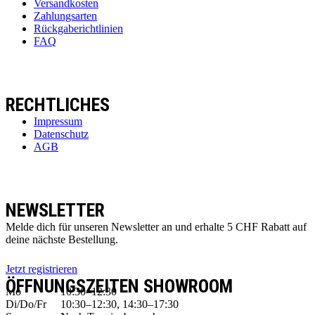
Versandkosten
Zahlungsarten
Rückgaberichtlinien
FAQ
RECHTLICHES
Impressum
Datenschutz
AGB
NEWSLETTER
Melde dich für unseren Newsletter an und erhalte 5 CHF Rabatt auf
deine nächste Bestellung.
Jetzt registrieren
ÖFFNUNGSZEITEN SHOWROOM
Mo
10:30–12:30
Di/Do/Fr
10:30–12:30, 14:30–17:30