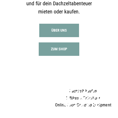
und für dein Dachzeltabenteuer
mieten oder kaufen.
ÜBER UNS
ZUM SHOP
tent
bikes
tools
DACHZELT MIETEN & KAUF
FAHRRÄDER & E-BIKES