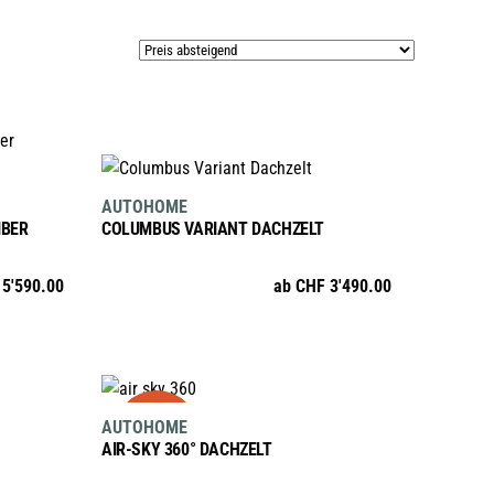
N
AUSFÜHRUNG WÄHLEN
Dieses
AUTOHOME
Produkt
IBER
COLUMBUS VARIANT DACHZELT
weist
mehrere
5'590.00
ab
CHF
3'490.00
Varianten
auf.
Die
Optionen
N
AUSFÜHRUNG WÄHLEN
sale
Dieses
können
AUTOHOME
Produkt
auf
AIR-SKY 360° DACHZELT
weist
der
te
mehrere
Produktseite