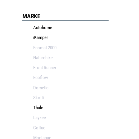
MARKE
Autohome
iKamper
Ecomat 2000
Naturehike
Front Runner
Ecoflow
Dometic
Skotti
Thule
Layzee
Gofluo
Montague