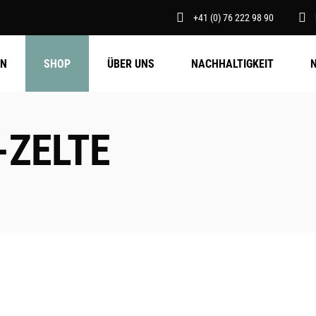
+41 (0) 76 222 98 90
EN
SHOP
ÜBER UNS
NACHHALTIGKEIT
ZELTE