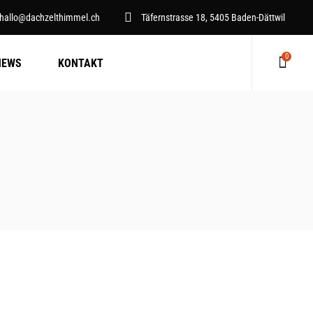
hallo@dachzelthimmel.ch
Täfernstrasse 18, 5405 Baden-Dättwil
0
NEWS
KONTAKT
Keine Produkte im Warenkorb.