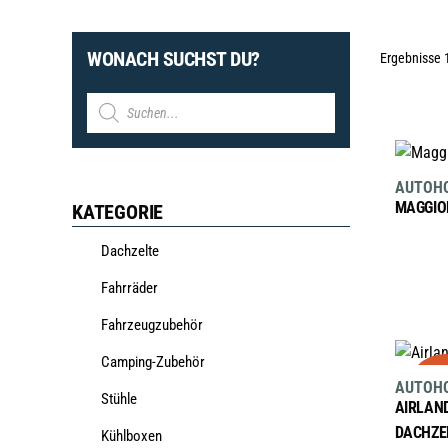
WONACH SUCHST DU?
Ergebnisse 
Products
search
AUTOH
MAGGIO
KATEGORIE
Dachzelte
Fahrräder
Fahrzeugzubehör
sa
Camping-Zubehör
AUTOH
Stühle
AIRLAND
DACHZE
Kühlboxen