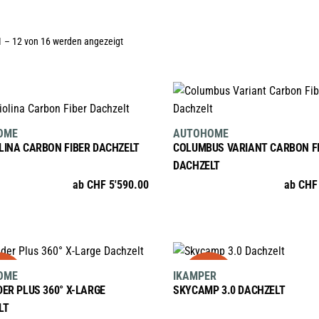
Nach
1 – 12 von 16 werden angezeigt
Preis
AUSFÜHRUNG WÄHLEN
AUSFÜHRUNG WÄHLE
Dieses
Dieses
sortiert:
Produkt
OME
AUTOHOME
Produkt
weist
LINA CARBON FIBER DACHZELT
COLUMBUS VARIANT CARBON F
weist
absteigend
mehrere
DACHZELT
mehrere
Varianten
ab
CHF
5'590.00
ab
CHF
Varianten
auf.
auf.
Die
Die
Optionen
Optionen
AUSFÜHRUNG WÄHLEN
AUSFÜHRUNG WÄHLE
können
le
sale
Dieses
Dieses
können
auf
OME
IKAMPER
Produkt
Produkt
auf
der
ER PLUS 360° X-LARGE
SKYCAMP 3.0 DACHZELT
weist
weist
der
Produktsei
LT
mehrere
mehrere
Produktseite