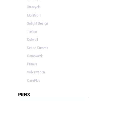
Xtracycle
MoriMori
Solight Design
Trelino
Outwell
Sea to Summit
Campwerk
Primus
Volkswagen
CarePlus
PREIS