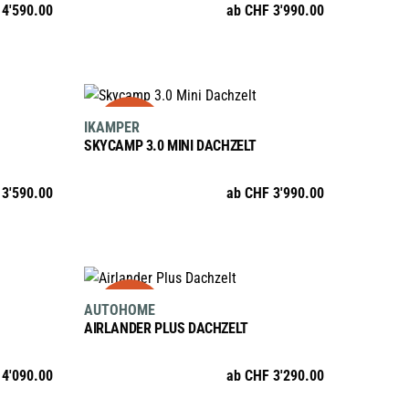
4'590.00
ab
CHF
3'990.00
Varianten
gewählt
auf.
werden
Die
Optionen
N
AUSFÜHRUNG WÄHLEN
sale
Dieses
können
IKAMPER
Produkt
auf
SKYCAMP 3.0 MINI DACHZELT
weist
der
mehrere
te
Produktseite
3'590.00
ab
CHF
3'990.00
Varianten
gewählt
auf.
werden
Die
Optionen
AUSFÜHRUNG WÄHLEN
sale
Dieses
können
AUTOHOME
Produkt
auf
AIRLANDER PLUS DACHZELT
weist
der
mehrere
te
Produktseite
4'090.00
ab
CHF
3'290.00
Varianten
gewählt
auf.
werden