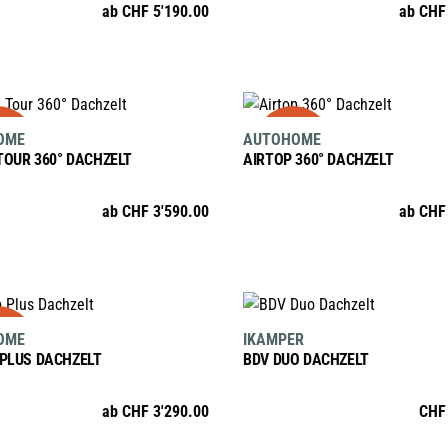
gewählt
ab
CHF
5'190.00
ab
CHF
Varianten
Varianten
gewählt
werden
auf.
auf.
werden
Die
Die
Optionen
Optionen
AUSFÜHRUNG WÄHLEN
AUSFÜHRUNG WÄHLE
le
sale
Dieses
Dieses
können
können
OME
AUTOHOME
Produkt
Produkt
auf
auf
TOUR 360° DACHZELT
AIRTOP 360° DACHZELT
weist
weist
der
der
mehrere
mehrere
Produktseite
Produktsei
ab
CHF
3'590.00
ab
CHF
Varianten
Varianten
gewählt
gewählt
auf.
auf.
werden
werden
Die
Die
Optionen
Optionen
AUSFÜHRUNG WÄHLEN
IN DEN WARENKORB
le
Dieses
können
können
OME
IKAMPER
Produkt
auf
auf
 PLUS DACHZELT
BDV DUO DACHZELT
weist
der
der
mehrere
Produktseite
Produktsei
ab
CHF
3'290.00
CHF
Varianten
gewählt
gewählt
auf.
werden
werden