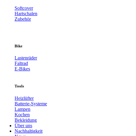
Softcover
Hartschalen
Zubehör
Bike
Lastenräder
Faltrad
E-Bikes
Tools
Heizlüfter
Batterie-Systeme
Lampen
Kochen
Bekleidung
Über uns
Nachhaltigkeit