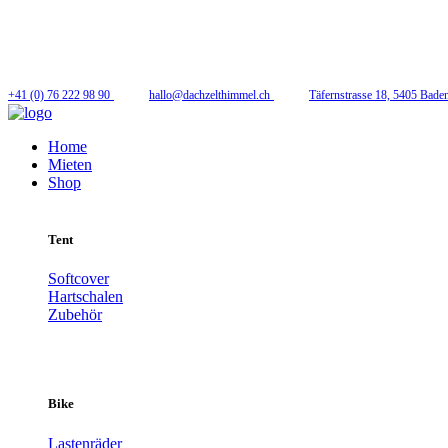
Folge uns
+41 (0) 76 222 98 90
hallo@dachzelthimmel.ch
Täfernstrasse 18, 5405 Bade
Home
Mieten
Shop
Tent
Softcover
Hartschalen
Zubehör
Bike
Lastenräder