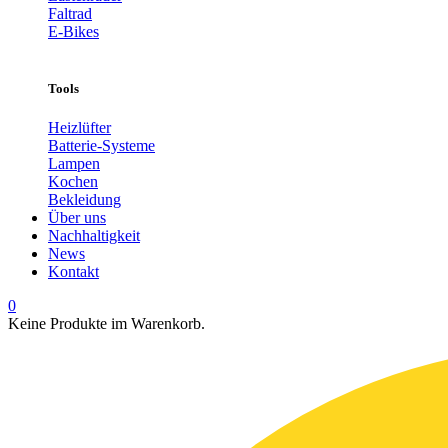
Faltrad
E-Bikes
Tools
Heizlüfter
Batterie-Systeme
Lampen
Kochen
Bekleidung
Über uns
Nachhaltigkeit
News
Kontakt
0
Keine Produkte im Warenkorb.