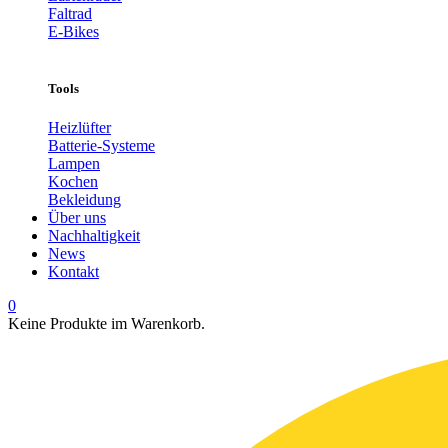
Faltrad
E-Bikes
Tools
Heizlüfter
Batterie-Systeme
Lampen
Kochen
Bekleidung
Über uns
Nachhaltigkeit
News
Kontakt
0
Keine Produkte im Warenkorb.