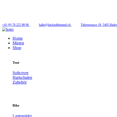
Folge uns
+41 (0) 76 222 98 90
hallo@dachzelthimmel.ch
Täfernstrasse 18, 5405 Bade
Home
Mieten
Shop
Tent
Softcover
Hartschalen
Zubehör
Bike
Lastenräder