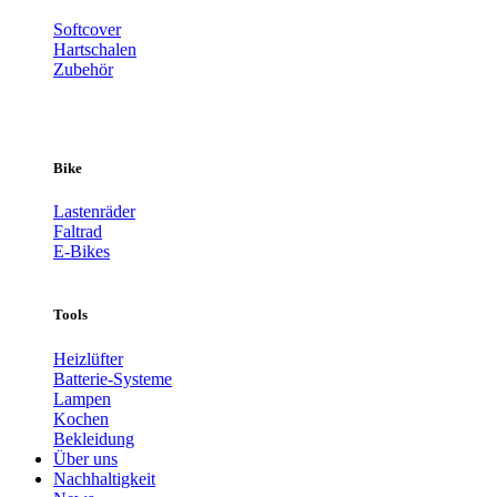
Softcover
Hartschalen
Zubehör
Bike
Lastenräder
Faltrad
E-Bikes
Tools
Heizlüfter
Batterie-Systeme
Lampen
Kochen
Bekleidung
Über uns
Nachhaltigkeit