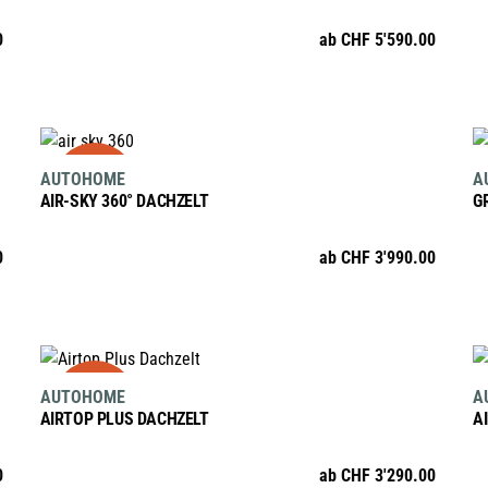
mehrere
0
ab
CHF
5'590.00
Varianten
auf.
Die
Optionen
AUSFÜHRUNG WÄHLEN
sale
Dieses
können
AUTOHOME
A
Produkt
auf
AIR-SKY 360° DACHZELT
G
weist
der
mehrere
Produktseite
0
ab
CHF
3'990.00
Varianten
gewählt
auf.
werden
Die
Optionen
AUSFÜHRUNG WÄHLEN
sale
Dieses
können
AUTOHOME
A
Produkt
auf
AIRTOP PLUS DACHZELT
A
weist
der
mehrere
Produktseite
0
ab
CHF
3'290.00
Varianten
gewählt