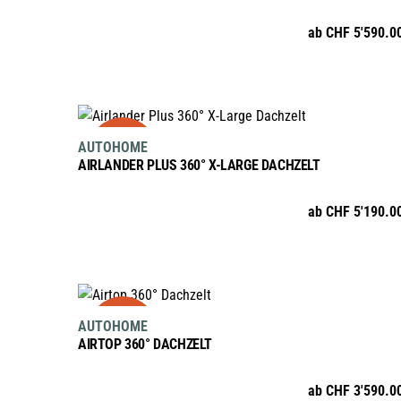
mehrere
absteigend
ab
CHF
5'590.0
Varianten
auf.
Die
Optionen
AUSFÜHRUNG WÄHLEN
sale
Dieses
können
AUTOHOME
Produkt
auf
AIRLANDER PLUS 360° X-LARGE DACHZELT
weist
der
mehrere
Produktseite
ab
CHF
5'190.0
Varianten
gewählt
auf.
werden
Die
Optionen
AUSFÜHRUNG WÄHLEN
sale
Dieses
können
AUTOHOME
Produkt
auf
AIRTOP 360° DACHZELT
weist
der
mehrere
Produktseite
ab
CHF
3'590.0
Varianten
gewählt