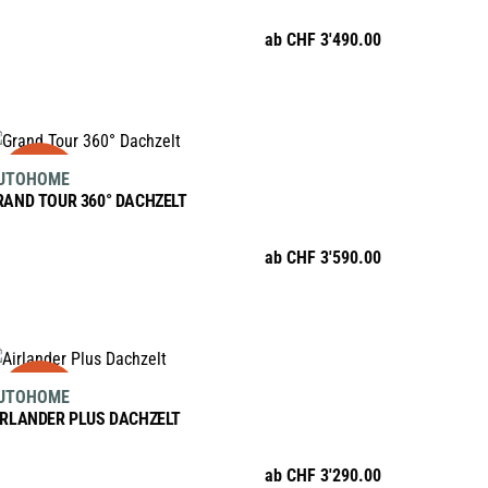
mehrere
ab
CHF
3'490.00
Varianten
auf.
Die
Optionen
AUSFÜHRUNG WÄHLEN
sale
Dieses
können
UTOHOME
Produkt
auf
RAND TOUR 360° DACHZELT
weist
der
mehrere
Produktseite
ab
CHF
3'590.00
Varianten
gewählt
auf.
werden
Die
Optionen
AUSFÜHRUNG WÄHLEN
sale
Dieses
können
UTOHOME
Produkt
auf
IRLANDER PLUS DACHZELT
weist
der
mehrere
Produktseite
ab
CHF
3'290.00
Varianten
gewählt