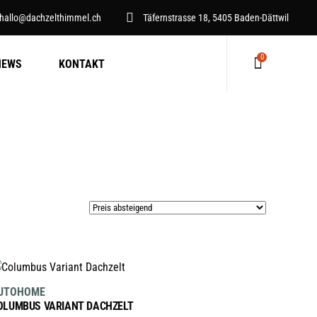
hallo@dachzelthimmel.ch
Täfernstrasse 18, 5405 Baden-Dättwil
0
NEWS
KONTAKT
Keine Produkte im Warenkorb.
AUSFÜHRUNG WÄHLEN
Dieses
UTOHOME
Produkt
OLUMBUS VARIANT DACHZELT
weist