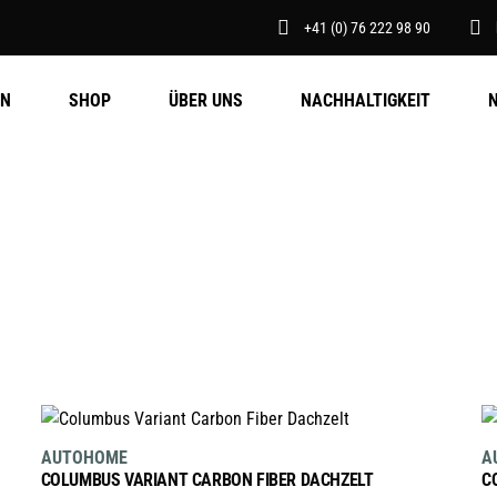
+41 (0) 76 222 98 90
EN
SHOP
ÜBER UNS
NACHHALTIGKEIT
AUSFÜHRUNG WÄHLEN
Dieses
AUTOHOME
A
Produkt
COLUMBUS VARIANT CARBON FIBER DACHZELT
C
weist