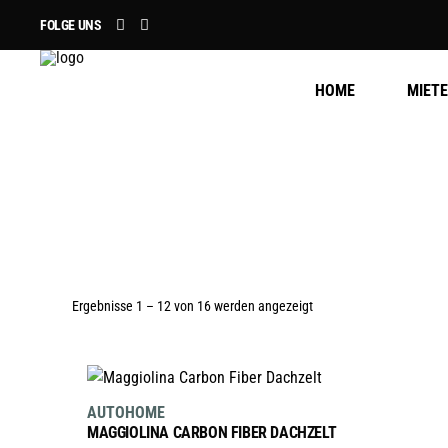
FOLGE UNS
HOME
MIET
Nach
Ergebnisse 1 – 12 von 16 werden angezeigt
Preis
AUSFÜHRUNG WÄHLEN
Dieses
AUTOHOME
sortiert:
Produkt
MAGGIOLINA CARBON FIBER DACHZELT
weist