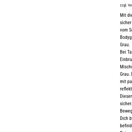
zzgl. V
Mit d
sicher
vom S
Bodygl
Grau.
Bei Ta
Einbru
Misch
Grau. 
mit pa
reflek
Dieser
sicher
Beweg
Dich 
befind