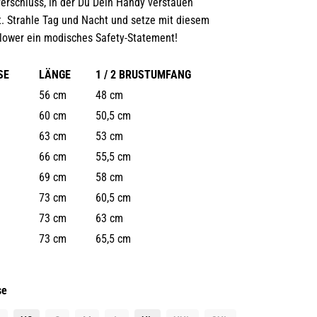
erschluss, in der Du Dein Handy verstauen
. Strahle Tag und Nacht und setze mit diesem
lower ein modisches Safety-Statement!
SE
LÄNGE
1 / 2 BRUSTUMFANG
56 cm
48 cm
60 cm
50,5 cm
63 cm
53 cm
66 cm
55,5 cm
69 cm
58 cm
73 cm
60,5 cm
73 cm
63 cm
73 cm
65,5 cm
se