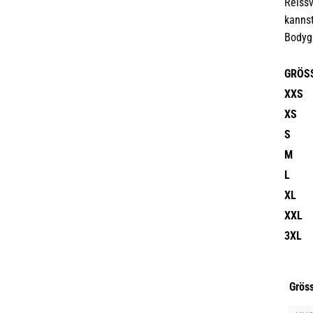
Reissv
kannst
Bodyg
GRÖS
XXS
XS
S
M
L
XL
XXL
3XL
Grös