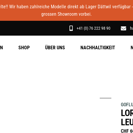
e!! Wir haben zahlreiche Modelle direkt ab Lager Dättwil verfügbar 
grossen Showroom vorbei.
+41 (0) 76 222 98 90
h
EN
SHOP
ÜBER UNS
NACHHALTIGKEIT
GOFL
LO
LE
CHF
6