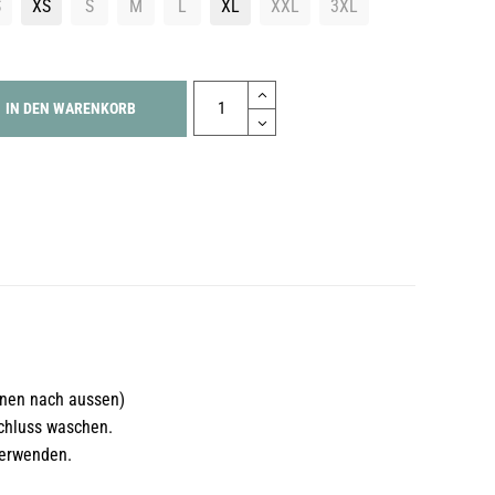
S
XS
S
M
L
XL
XXL
3XL
Quantity
IN DEN WARENKORB
nnen nach aussen)
chluss waschen.
verwenden.