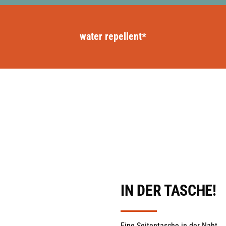
water repellent*
IN DER TASCHE!
Eine Seitentasche in der Naht.