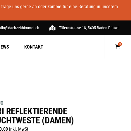
- frage uns gerne an oder komme für eine Beratung in unserem
allo@dachzelthimmel.ch
Täfernstrasse 18, 5405 Baden-Dättwil
0
NEWS
KONTAKT
Keine Produkte im Warenkorb.
UO
RI REFLEKTIERENDE
UCHTWESTE (DAMEN)
0.00
inkl. MwSt.