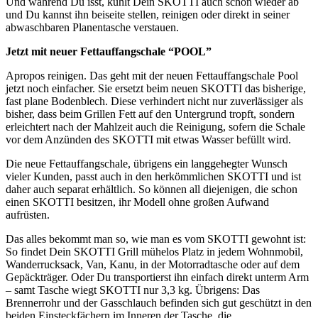
Und während Du isst, kühlt Dein SKOTTI auch schon wieder ab
und Du kannst ihn beiseite stellen, reinigen oder direkt in seiner
abwaschbaren Planentasche verstauen.
Jetzt mit neuer Fettauffangschale “POOL”
Apropos reinigen. Das geht mit der neuen Fettauffangschale Pool
jetzt noch einfacher. Sie ersetzt beim neuen SKOTTI das bisherige,
fast plane Bodenblech. Diese verhindert nicht nur zuverlässiger als
bisher, dass beim Grillen Fett auf den Untergrund tropft, sondern
erleichtert nach der Mahlzeit auch die Reinigung, sofern die Schale
vor dem Anzünden des SKOTTI mit etwas Wasser befüllt wird.
Die neue Fettauffangschale, übrigens ein langgehegter Wunsch
vieler Kunden, passt auch in den herkömmlichen SKOTTI und ist
daher auch separat erhältlich. So können all diejenigen, die schon
einen SKOTTI besitzen, ihr Modell ohne großen Aufwand
aufrüsten.
Das alles bekommt man so, wie man es vom SKOTTI gewohnt ist:
So findet Dein SKOTTI Grill mühelos Platz in jedem Wohnmobil,
Wanderrucksack, Van, Kanu, in der Motorradtasche oder auf dem
Gepäckträger. Oder Du transportierst ihn einfach direkt unterm Arm
– samt Tasche wiegt SKOTTI nur 3,3 kg. Übrigens: Das
Brennerrohr und der Gasschlauch befinden sich gut geschützt in den
beiden Einsteckfächern im Inneren der Tasche, die