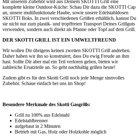
Mit unserem Zubehör wird aus Deinem SKOTTI Grill eine
komplette kleine Outdoor-Küche: Schau Dir dazu die SKOTTI Cap
an, unsere multifunktionale Haube, sowie unsere Edelstahldosen
SKOTTI Boks. In zwei verschiedenen Größen erhältlich, kannst Du
sie nicht nur zum plastik- und tropffreien Transport Deines Grillguts
verwenden, sondern auch direkt als Pfanne oder Topf auf dem Grill.
DER SKOTTI GRILL IST EIN UMWELTFREUND
Wir wollen Dir übrigens keinen zweiten SKOTTI Grill andrehen.
Daher haben wir ihn so konstruiert, dass Du ewig Freude an ihm
hast. Sollte Dir aber mal ein Teil verloren gehen, bieten wir
zahlreiche Ersatzteile an. So geht nachhaltig grillen heute!
Zudem gibt es für den Skotti Grill noch jede Menge sinnvolles
Zubehör. Schaue einfach bei uns im Shop!
Besondere Merkmale des Skotti Gasgrills:
Grill zu 100% aus Edelstahl
Edelstahlbrenner
aufgebaut in 2 Minuten
Betrieb mit Gas, Holz oder Holzkohle möglich