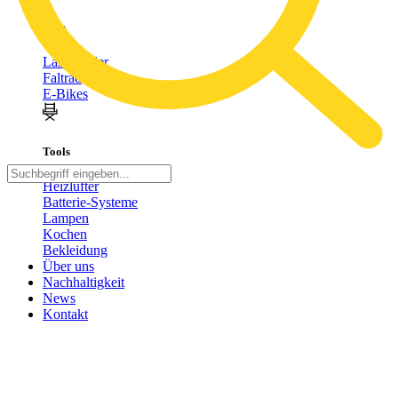
Bike
Lastenräder
Faltrad
E-Bikes
Tools
Heizlüfter
Batterie-Systeme
Lampen
Kochen
Bekleidung
Über uns
Nachhaltigkeit
News
Kontakt