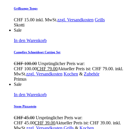
Grillzange Tongs
CHF
15.00
inkl. MwSt.
zzgl. Versandkosten
Grills
Skotti
Sale
In den Warenkorb
Campfire Schneideset Cutting Set
CHF
100.00
Ursprünglicher Preis war:
CHF 100.00
CHF
79.00
Aktueller Preis ist: CHF 79.00.
inkl.
MwSt.
zzgl. Versandkosten
Kochen
&
Zubehör
Primus
Sale
In den Warenkorb
Stone Pizzastein
CHF
45.00
Ursprünglicher Preis war:
CHF 45.00
CHF
39.00
Aktueller Preis ist: CHF 39.00.
inkl.
MwSt.
zzgl. Versandkosten
Grills
&
Kochen