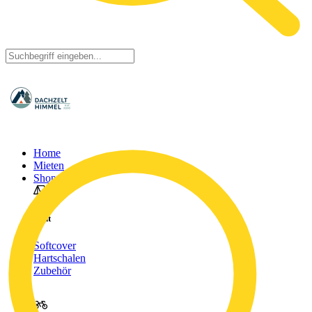
Home
Mieten
Shop
Tent
Softcover
Hartschalen
Zubehör