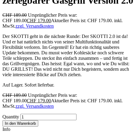
zerlegbarer Gasgrill Version 2.0
CHF
189.00
Ursprünglicher Preis war:
CHF 189.00
CHF
179.00
Aktueller Preis ist: CHF 179.00.
inkl.
MwSt.
zzgl. Versandkosten
Der SKOTTI geht in die nächste Runde: Der SKOTTI 2.0 ist da!
Und er hat natürlich nichts von seiner Multifunktionalität und
Flexibilität verloren. Im Gegenteil! Er hat ein richtig sauberes
Update bekommen. Du musst weder Kohlesäcke noch schwere
Teile schleppen. Du steckst ihn einfach zusammen – und fertig ist
das Grillvergnügen. Das heisst: Egal wann, wo und wie Du willst:
DU GRILLST! Das wird nicht nur Dich begeistern, sondern auch
viele interessierte Blicke auf Dich ziehen.
Auf Lager. Sofort lieferbar.
CHF
189.00
Ursprünglicher Preis war:
CHF 189.00
CHF
179.00
Aktueller Preis ist: CHF 179.00.
inkl.
MwSt.
zzgl. Versandkosten
Quantity
In den Warenkorb
Info