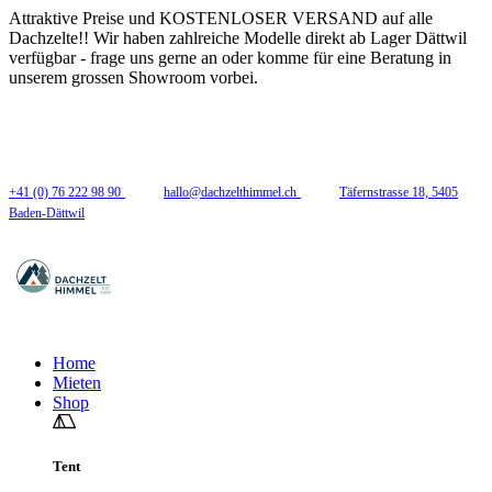
Attraktive Preise und KOSTENLOSER VERSAND auf alle
Dachzelte!! Wir haben zahlreiche Modelle direkt ab Lager Dättwil
verfügbar - frage uns gerne an oder komme für eine Beratung in
unserem grossen Showroom vorbei.
Folge uns
+41 (0) 76 222 98 90
hallo@dachzelthimmel.ch
Täfernstrasse 18, 5405
Baden-Dättwil
Home
Mieten
Shop
Tent