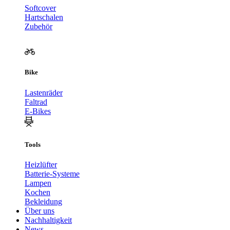
Softcover
Hartschalen
Zubehör
Bike
Lastenräder
Faltrad
E-Bikes
Tools
Heizlüfter
Batterie-Systeme
Lampen
Kochen
Bekleidung
Über uns
Nachhaltigkeit
News