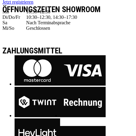
Jetzt registrieren
ÖFFNUNGSZEITEN SHOWROOM
Mo
10:30–12:30
Di/Do/Fr
10:30–12:30, 14:30–17:30
Sa
Nach Terminabsprache
Mi/So
Geschlossen
ZAHLUNGSMITTEL