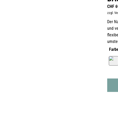
CHF
6
zzgl. V
Der N
und ve
flexib
umste
Farb