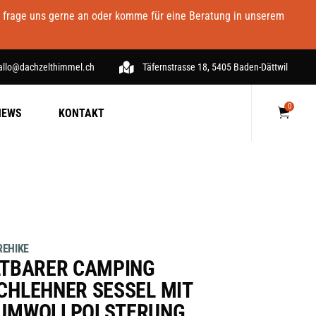
- frage uns gerne an oder komme für eine Beratung in unserem
allo@dachzelthimmel.ch
Täfernstrasse 18, 5405 Baden-Dättwil
0
NEWS
KONTAKT
Keine Produkte im Warenkorb.
EHIKE
LTBARER CAMPING
CHLEHNER SESSEL MIT
UMWOLLPOLSTERUNG