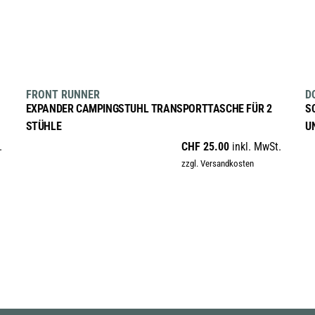
Produktseite
gewählt
werden
IN DEN WARENKORB
FRONT RUNNER
D
EXPANDER CAMPINGSTUHL TRANSPORTTASCHE FÜR 2
S
STÜHLE
U
.
CHF
25.00
inkl. MwSt.
zzgl. Versandkosten