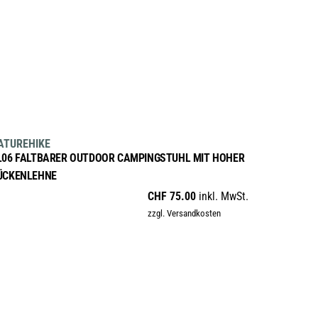
AUSFÜHRUNG WÄHLEN
Dieses
sale
ATUREHIKE
Produkt
L06 FALTBARER OUTDOOR CAMPINGSTUHL MIT HOHER
weist
ÜCKENLEHNE
mehrere
CHF
75.00
inkl. MwSt.
Varianten
zzgl. Versandkosten
auf.
Die
Optionen
können
auf
der