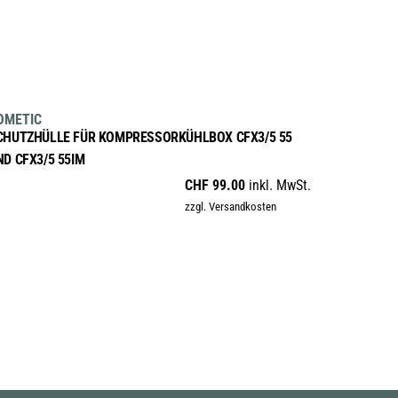
Produktseite
gewählt
werden
IN DEN WARENKORB
OMETIC
CHUTZHÜLLE FÜR KOMPRESSORKÜHLBOX CFX3/5 55
ND CFX3/5 55IM
CHF
99.00
inkl. MwSt.
zzgl. Versandkosten