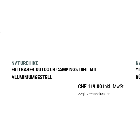
…
AUSFÜHRUNG WÄHLEN
Dieses
NATUREHIKE
N
Produkt
FALTBARER OUTDOOR CAMPINGSTUHL MIT
Y
weist
ALUMINIUMGESTELL
R
mehrere
.
CHF
119.00
inkl. MwSt.
Varianten
zzgl. Versandkosten
auf.
Die
Optionen
können
auf
der