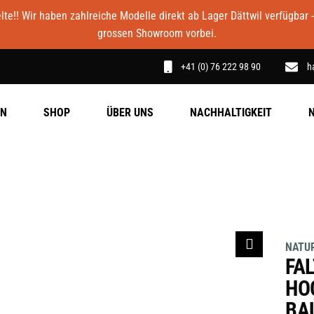
e!! Wir haben zahlreiche Modelle direkt ab Lager Dättwil verfügbar 
grossen Showroom vorbei.
+41 (0) 76 222 98 90
h
EN
SHOP
ÜBER UNS
NACHHALTIGKEIT
NATUR
FA
HO
BA