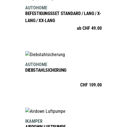
Produkt
AUTOHOME
weist
BEFESTIGUNGSSET STANDARD / LANG / X-
mehrere
LANG / XX-LANG
Varianten
ab
CHF
49.00
auf.
Die
Optionen
IN DEN WARENKORB
können
auf
AUTOHOME
der
DIEBSTAHLSICHERUNG
Produktseite
gewählt
CHF
109.00
werden
IN DEN WARENKORB
IKAMPER
AIRDOWN LUFTPUMPE