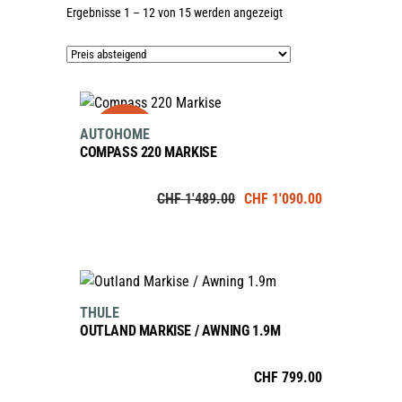
Nach
Ergebnisse 1 – 12 von 15 werden angezeigt
Preis
sortiert:
absteigend
IN DEN WARENKORB
sale
AUTOHOME
COMPASS 220 MARKISE
Ursprünglicher
Aktueller
CHF
1'489.00
CHF
1'090.00
Preis
Preis
war:
ist:
CHF 1'489.00
CHF 1'090.00
IN DEN WARENKORB
THULE
OUTLAND MARKISE / AWNING 1.9M
CHF
799.00