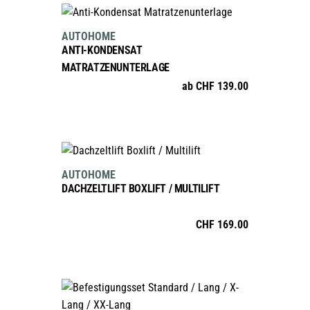
Optionen
AUSFÜHRUNG WÄHLEN
Dieses
können
AUTOHOME
Produkt
auf
ANTI-KONDENSAT
weist
der
MATRATZENUNTERLAGE
mehrere
Produktseite
ab
CHF
139.00
Varianten
gewählt
auf.
werden
Die
Optionen
IN DEN WARENKORB
können
AUTOHOME
auf
DACHZELTLIFT BOXLIFT / MULTILIFT
der
Produktseite
CHF
169.00
gewählt
werden
AUSFÜHRUNG WÄHLEN
Dieses