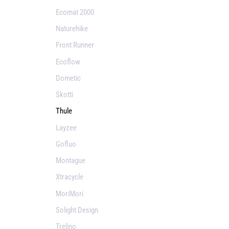
Ecomat 2000
Naturehike
Front Runner
Ecoflow
Dometic
Skotti
Thule
Layzee
Gofluo
Montague
Xtracycle
MoriMori
Solight Design
Trelino