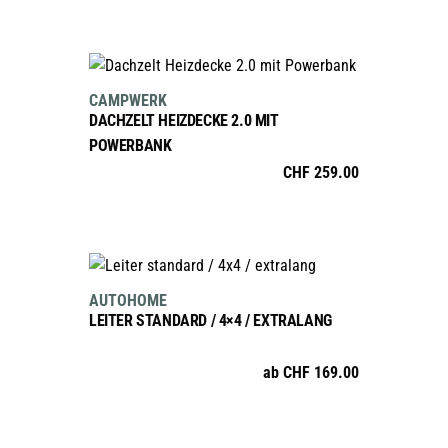
IN DEN WARENKORB
CAMPWERK
DACHZELT HEIZDECKE 2.0 MIT
POWERBANK
CHF
259.00
AUSFÜHRUNG WÄHLEN
Dieses
AUTOHOME
Produkt
LEITER STANDARD / 4×4 / EXTRALANG
weist
mehrere
ab
CHF
169.00
Varianten
auf.
Die