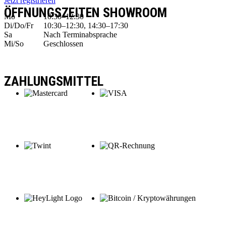
Jetzt registrieren
ÖFFNUNGSZEITEN SHOWROOM
Mo
10:30–12:30
Di/Do/Fr
10:30–12:30, 14:30–17:30
Sa
Nach Terminabsprache
Mi/So
Geschlossen
ZAHLUNGSMITTEL