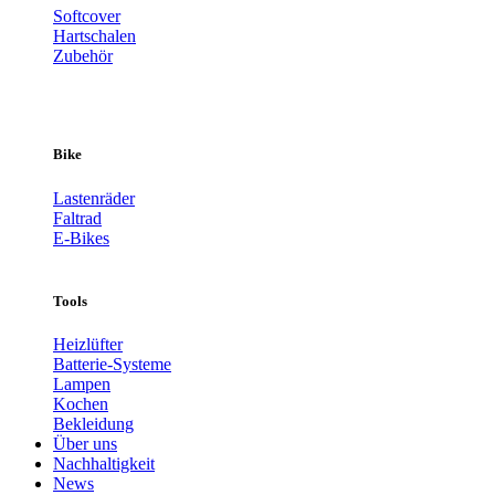
Softcover
Hartschalen
Zubehör
Bike
Lastenräder
Faltrad
E-Bikes
Tools
Heizlüfter
Batterie-Systeme
Lampen
Kochen
Bekleidung
Über uns
Nachhaltigkeit
News