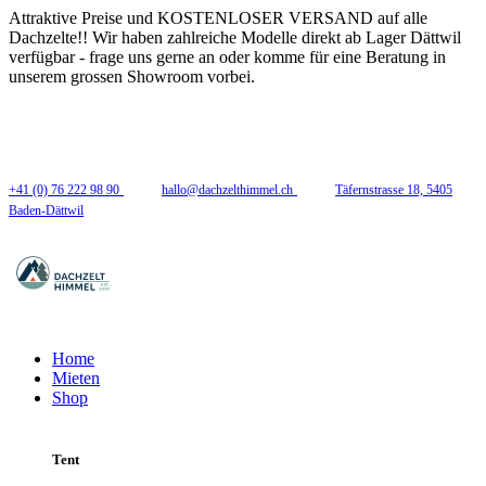
Attraktive Preise und KOSTENLOSER VERSAND auf alle
Dachzelte!! Wir haben zahlreiche Modelle direkt ab Lager Dättwil
verfügbar - frage uns gerne an oder komme für eine Beratung in
unserem grossen Showroom vorbei.
Folge uns
+41 (0) 76 222 98 90
hallo@dachzelthimmel.ch
Täfernstrasse 18, 5405
Baden-Dättwil
Home
Mieten
Shop
Tent