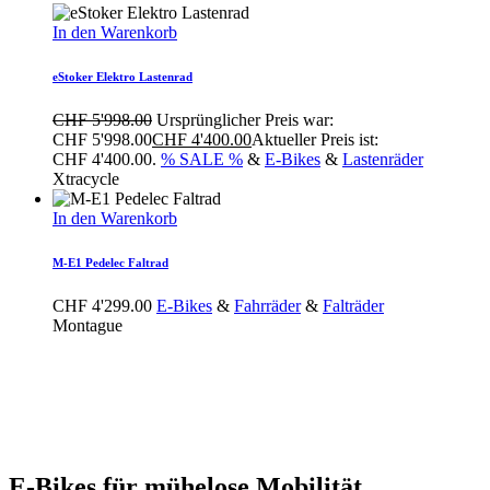
In den Warenkorb
eStoker Elektro Lastenrad
CHF
5'998.00
Ursprünglicher Preis war:
CHF 5'998.00
CHF
4'400.00
Aktueller Preis ist:
CHF 4'400.00.
% SALE %
&
E-Bikes
&
Lastenräder
Xtracycle
In den Warenkorb
M-E1 Pedelec Faltrad
CHF
4'299.00
E-Bikes
&
Fahrräder
&
Falträder
Montague
E-Bikes für mühelose Mobilität