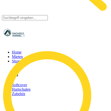
Home
Mieten
Shop
Tent
Softcover
Hartschalen
Zubehör