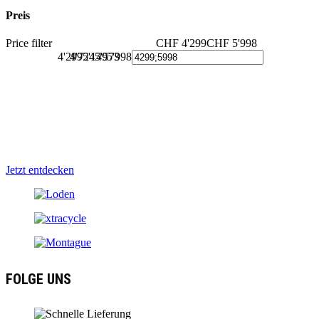
Preis
Price filter
CHF 4'299
CHF 5'998
4'299
4'724
5'149
5'573
5'998
Bikes Marken
Auf zwei Rädern durch die Schweiz? Mit unseren Marken kein
Problem!
Jetzt entdecken
FOLGE UNS