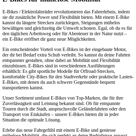
E-Bikes / Elektrofahrräder revolutionieren das Fahrerlebnis, indem
sie dir zusätzliche Power und Flexibilität bieten. Mit einem E-Bike
kannst du längere Strecken zurücklegen, Steigungen mühelos
bewältigen und gleichzeitig die Umwelt schonen. Egal, ob du es für
den täglichen Arbeitsweg oder für Abenteuer in der Natur nutzt –
ein E-Bike eröffnet dir ganz neue Möglichkeiten.
Ein entscheidender Vorteil von E-Bikes ist der eingebaute Motor,
der dir bei Bedarf extra Schub verleiht. So kannst du deine Fahrten
entspannter gestalten, ohne dabei an Mobilität und Flexibilität
einzubüssen. E-Bikes sind in verschiedenen Ausführungen
erhältlich: Es gibt sportliche Modelle für Offroad-Strecken,
komfortable City-Bikes für den Stadtverkehr oder praktische Lasten-
E-Bikes, mit denen du auch schwere Gegenstände bequem
transportieren kannst.
Unser Sortiment umfasst E-Bikes von Top-Marken, die für ihre
Zuverlässigkeit und Leistung bekannt sind. Ob für entspannte
Touren durch die Stadt, anspruchsvolle Geländefahrten oder den
Transport von Einkäufen – unsere E-Bikes bieten dir in jeder
Situation die optimale Lösung.
Erlebe das neue Fahrgefühl mit einem E-Bike und geniesse
mühelose Mobilität, die sich perfekt an deine Bedürfnisse anpasst.