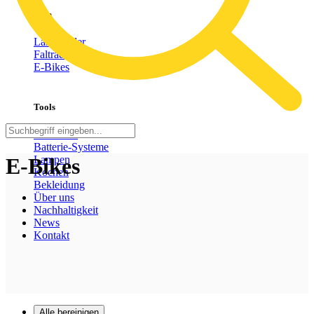
Bike
Lastenräder
Faltrad
E-Bikes
Tools
Heizlüfter
Batterie-Systeme
E-Bikes
Lampen
Kochen
Bekleidung
Über uns
Nachhaltigkeit
News
Kontakt
Alle bereinigen