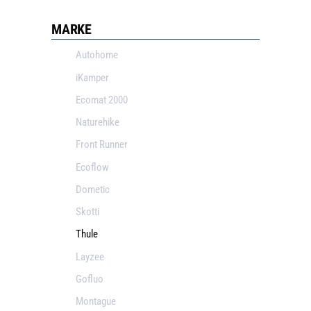
MARKE
Autohome
iKamper
Ecomat 2000
Naturehike
Front Runner
Ecoflow
Dometic
Skotti
Thule
Layzee
Gofluo
Montague