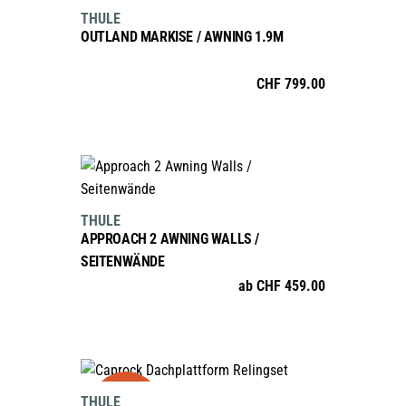
THULE
auf
OUTLAND MARKISE / AWNING 1.9M
der
Produktseite
CHF
799.00
gewählt
werden
AUSFÜHRUNG WÄHLEN
Dieses
Produkt
THULE
weist
APPROACH 2 AWNING WALLS /
mehrere
SEITENWÄNDE
Varianten
ab
CHF
459.00
auf.
Die
Optionen
AUSFÜHRUNG WÄHLEN
können
sale
Dieses
auf
THULE
Produkt