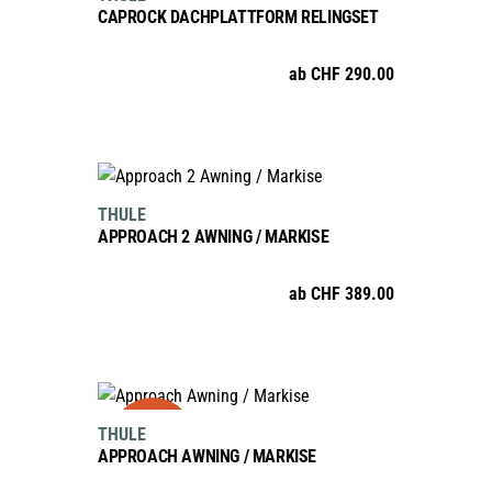
der
CAPROCK DACHPLATTFORM RELINGSET
weist
Produktseite
mehrere
gewählt
ab
CHF
290.00
Varianten
werden
auf.
Die
Optionen
AUSFÜHRUNG WÄHLEN
Dieses
können
THULE
Produkt
auf
APPROACH 2 AWNING / MARKISE
weist
der
mehrere
Produktseite
ab
CHF
389.00
Varianten
gewählt
auf.
werden
Die
Optionen
AUSFÜHRUNG WÄHLEN
sale
Dieses
können
THULE
Produkt
auf
APPROACH AWNING / MARKISE
weist
der
mehrere
Produktseite