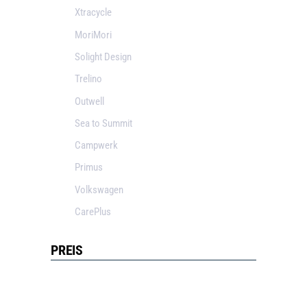
Xtracycle
MoriMori
Solight Design
Trelino
Outwell
Sea to Summit
Campwerk
Primus
Volkswagen
CarePlus
PREIS