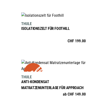
IN DEN WARENKORB
THULE
ISOLATIONSZELT FÜR FOOTHILL
CHF
199.00
sale
AUSFÜHRUNG WÄHLEN
Dieses
Produkt
THULE
weist
ANTI-KONDENSAT
mehrere
MATRATZENUNTERLAGE FÜR APPROACH
Varianten
ab
CHF
149.00
auf.
Die