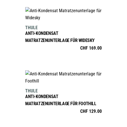
Optionen
können
IN DEN WARENKORB
auf
der
THULE
Produktseite
ANTI-KONDENSAT
gewählt
MATRATZENUNTERLAGE FÜR WIDESKY
werden
CHF
169.00
IN DEN WARENKORB
THULE
ANTI-KONDENSAT
MATRATZENUNTERLAGE FÜR FOOTHILL
CHF
129.00