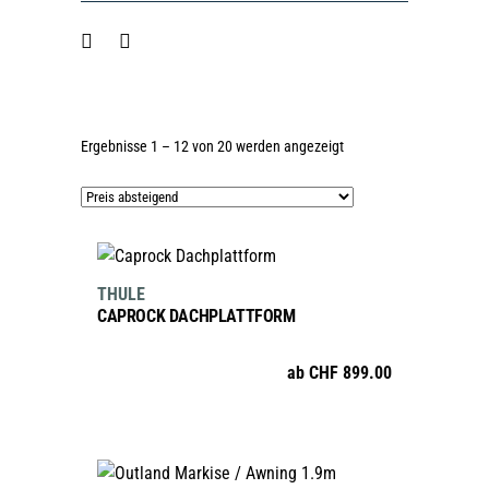
Nach
Ergebnisse 1 – 12 von 20 werden angezeigt
Preis
sortiert:
absteigend
AUSFÜHRUNG WÄHLEN
Dieses
THULE
Produkt
CAPROCK DACHPLATTFORM
weist
mehrere
ab
CHF
899.00
Varianten
auf.
Die
Optionen
IN DEN WARENKORB
können