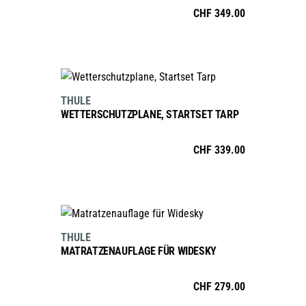
CHF
349.00
Varianten
gewählt
auf.
werden
Die
Optionen
IN DEN WARENKORB
können
THULE
auf
WETTERSCHUTZPLANE, STARTSET TARP
der
Produktseite
CHF
339.00
gewählt
werden
IN DEN WARENKORB
THULE
MATRATZENAUFLAGE FÜR WIDESKY
CHF
279.00