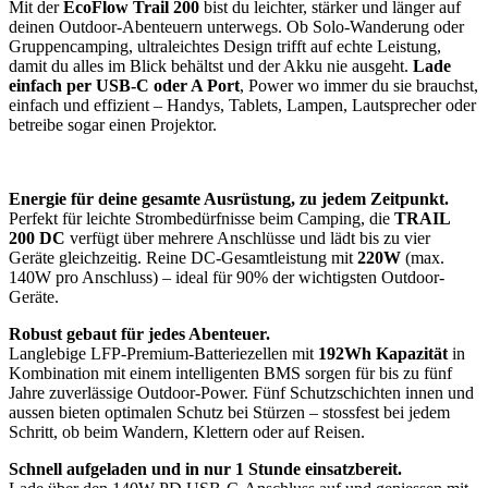
Mit der
EcoFlow Trail 200
bist du leichter, stärker und länger auf
deinen Outdoor-Abenteuern unterwegs. Ob Solo-Wanderung oder
Gruppencamping, ultraleichtes Design trifft auf echte Leistung,
damit du alles im Blick behältst und der Akku nie ausgeht.
Lade
einfach per USB-C oder A Port
, Power wo immer du sie brauchst,
einfach und effizient – Handys, Tablets, Lampen, Lautsprecher oder
betreibe sogar einen Projektor.
Energie für deine gesamte Ausrüstung, zu jedem Zeitpunkt.
Perfekt für leichte Strombedürfnisse beim Camping, die
TRAIL
200 DC
verfügt über mehrere Anschlüsse und lädt bis zu vier
Geräte gleichzeitig. Reine DC-Gesamtleistung mit
220W
(max.
140W pro Anschluss) – ideal für 90% der wichtigsten Outdoor-
Geräte.
Robust gebaut für jedes Abenteuer.
Langlebige LFP-Premium-Batteriezellen mit
192Wh Kapazität
in
Kombination mit einem intelligenten BMS sorgen für bis zu fünf
Jahre zuverlässige Outdoor-Power. Fünf Schutzschichten innen und
aussen bieten optimalen Schutz bei Stürzen – stossfest bei jedem
Schritt, ob beim Wandern, Klettern oder auf Reisen.
Schnell aufgeladen und in nur 1 Stunde einsatzbereit.