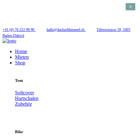
×
Folge uns
+41 (0) 76 222 98 90
hallo@dachzelthimmel.ch
Täfernstrasse 18, 5405
Baden-Dättwil
Home
Mieten
Shop
Tent
Softcover
Hartschalen
Zubehör
Bike