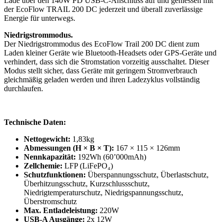
Lade über den 140W PD USB-C-Anschluss auf und geniessen mit
der EcoFlow TRAIL 200 DC jederzeit und überall zuverlässige
Energie für unterwegs.
Niedrigstrommodus.
Der Niedrigstrommodus des EcoFlow Trail 200 DC dient zum
Laden kleiner Geräte wie Bluetooth-Headsets oder GPS-Geräte und
verhindert, dass sich die Stromstation vorzeitig ausschaltet. Dieser
Modus stellt sicher, dass Geräte mit geringem Stromverbrauch
gleichmäßig geladen werden und ihren Ladezyklus vollständig
durchlaufen.
Technische Daten:
Nettogewicht:
1,83kg
Abmessungen (H × B × T):
167 × 115 × 126mm
Nennkapazität:
192Wh (60’000mAh)
Zellchemie:
LFP (LiFePO₄)
Schutzfunktionen:
Überspannungsschutz, Überlastschutz,
Überhitzungsschutz, Kurzschlussschutz,
Niedrigtemperaturschutz, Niedrigspannungsschutz,
Überstromschutz
Max. Entladeleistung:
220W
USB-A Ausgänge:
2x 12W