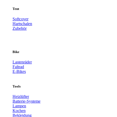
Tent
Softcover
Hartschalen
Zubehör
Bike
Lastenräder
Faltrad
E-Bikes
Tools
Heizlüfter
Batterie-Systeme
Lampen
Kochen
Bekleidung