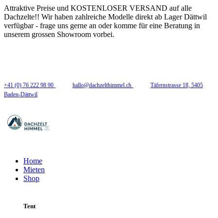
Attraktive Preise und KOSTENLOSER VERSAND auf alle
Dachzelte!! Wir haben zahlreiche Modelle direkt ab Lager Dättwil
verfügbar - frage uns gerne an oder komme für eine Beratung in
unserem grossen Showroom vorbei.
Folge uns
+41 (0) 76 222 98 90
hallo@dachzelthimmel.ch
Täfernstrasse 18, 5405
Baden-Dättwil
Home
Mieten
Shop
Tent