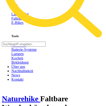
Bike
Lastenräder
Faltrad
E-Bikes
Tools
Heizlüfter
Batterie-Systeme
Lampen
Kochen
Bekleidung
Über uns
Nachhaltigkeit
News
Kontakt
Naturehike
Faltbare