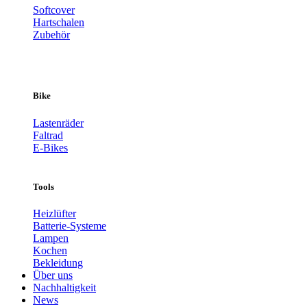
Softcover
Hartschalen
Zubehör
Bike
Lastenräder
Faltrad
E-Bikes
Tools
Heizlüfter
Batterie-Systeme
Lampen
Kochen
Bekleidung
Über uns
Nachhaltigkeit
News