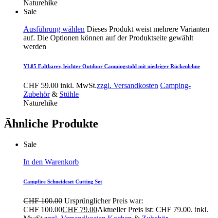
Naturehike
Sale
Ausführung wählen
Dieses Produkt weist mehrere Varianten
auf. Die Optionen können auf der Produktseite gewählt
werden
YL05 Faltbarer, leichter Outdoor Campingstuhl mit niedriger Rückenlehne
CHF
59.00
inkl. MwSt.
zzgl. Versandkosten
Camping-
Zubehör
&
Stühle
Naturehike
Ähnliche Produkte
Sale
In den Warenkorb
Campfire Schneideset Cutting Set
CHF
100.00
Ursprünglicher Preis war:
CHF 100.00
CHF
79.00
Aktueller Preis ist: CHF 79.00.
inkl.