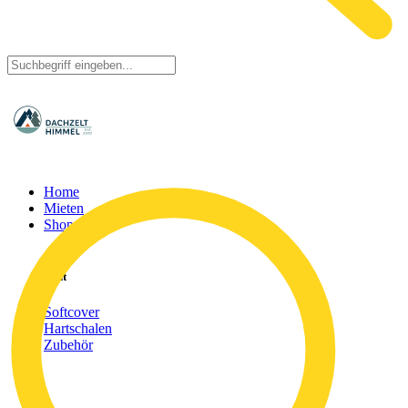
Home
Mieten
Shop
Tent
Softcover
Hartschalen
Zubehör