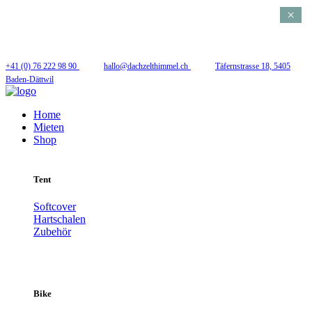
×
Folge uns
+41 (0) 76 222 98 90
hallo@dachzelthimmel.ch
Täfernstrasse 18, 5405
Baden-Dättwil
Home
Mieten
Shop
Tent
Softcover
Hartschalen
Zubehör
Bike