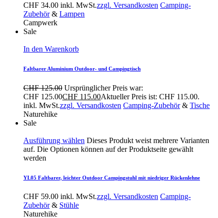
CHF
34.00
inkl. MwSt.
zzgl. Versandkosten
Camping-
Zubehör
&
Lampen
Campwerk
Sale
In den Warenkorb
Faltbarer Aluminium Outdoor- und Campingtisch
CHF
125.00
Ursprünglicher Preis war:
CHF 125.00
CHF
115.00
Aktueller Preis ist: CHF 115.00.
inkl. MwSt.
zzgl. Versandkosten
Camping-Zubehör
&
Tische
Naturehike
Sale
Ausführung wählen
Dieses Produkt weist mehrere Varianten
auf. Die Optionen können auf der Produktseite gewählt
werden
YL05 Faltbarer, leichter Outdoor Campingstuhl mit niedriger Rückenlehne
CHF
59.00
inkl. MwSt.
zzgl. Versandkosten
Camping-
Zubehör
&
Stühle
Naturehike