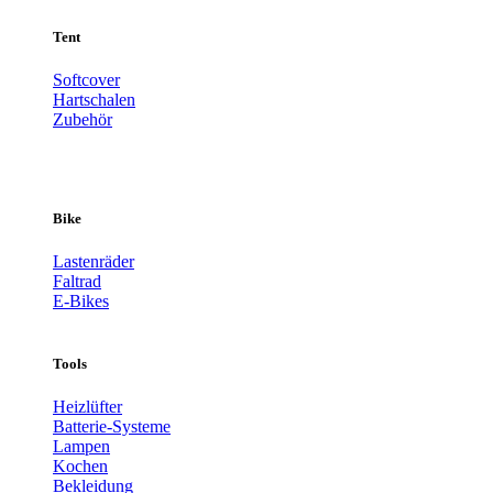
Tent
Softcover
Hartschalen
Zubehör
Bike
Lastenräder
Faltrad
E-Bikes
Tools
Heizlüfter
Batterie-Systeme
Lampen
Kochen
Bekleidung