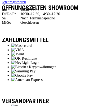
Jetzt registrieren
ÖFFNUNGSZEITEN SHOWROOM
Mo
10:30–12:30
Di/Do/Fr
10:30–12:30, 14:30–17:30
Sa
Nach Terminabsprache
Mi/So
Geschlossen
ZAHLUNGSMITTEL
VERSANDPARTNER