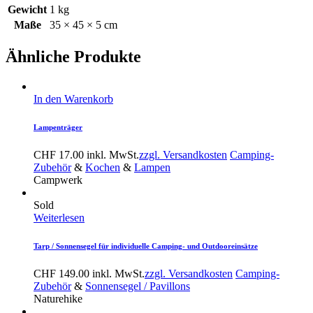
Gewicht
1 kg
Maße
35 × 45 × 5 cm
Ähnliche Produkte
In den Warenkorb
Lampenträger
CHF
17.00
inkl. MwSt.
zzgl. Versandkosten
Camping-
Zubehör
&
Kochen
&
Lampen
Campwerk
Sold
Weiterlesen
Tarp / Sonnensegel für individuelle Camping- und Outdooreinsätze
CHF
149.00
inkl. MwSt.
zzgl. Versandkosten
Camping-
Zubehör
&
Sonnensegel / Pavillons
Naturehike