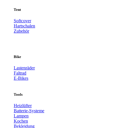
Tent
Softcover
Hartschalen
Zubehör
Bike
Lastenräder
Faltrad
E-Bikes
Tools
Heizlüfter
Batterie-Systeme
Lampen
Kochen
Bekleidung