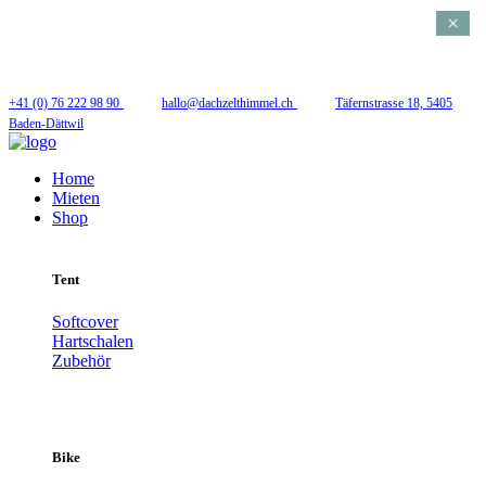
×
Folge uns
+41 (0) 76 222 98 90
hallo@dachzelthimmel.ch
Täfernstrasse 18, 5405
Baden-Dättwil
Home
Mieten
Shop
Tent
Softcover
Hartschalen
Zubehör
Bike