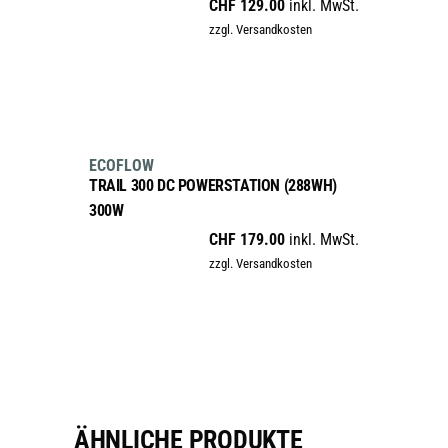
CHF
129.00
inkl. MwSt.
Varianten
zzgl. Versandkosten
auf.
Die
Optionen
können
IN DEN WARENKORB
auf
new
der
ECOFLOW
Produktseite
TRAIL 300 DC POWERSTATION (288WH)
gewählt
300W
werden
CHF
179.00
inkl. MwSt.
zzgl. Versandkosten
ÄHNLICHE PRODUKTE