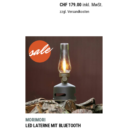
CHF
179.00
inkl. MwSt.
zzgl. Versandkosten
sale
Dieses
Produkt
weist
mehrere
Varianten
AUSFÜHRUNG WÄHLEN
auf.
MORIMORI
Die
LED LATERNE MIT BLUETOOTH