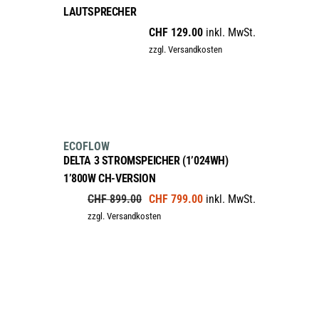
Optionen
LAUTSPRECHER
können
CHF
129.00
inkl. MwSt.
auf
zzgl. Versandkosten
der
Produktseite
gewählt
werden
IN DEN WARENKORB
sale
ECOFLOW
DELTA 3 STROMSPEICHER (1’024WH)
1’800W CH-VERSION
Ursprünglicher
Aktueller
CHF
899.00
CHF
799.00
inkl. MwSt.
Preis
Preis
zzgl. Versandkosten
war:
ist:
CHF 899.00
CHF 799.00.