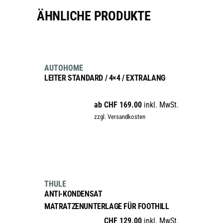
ÄHNLICHE PRODUKTE
AUSFÜHRUNG WÄHLEN
Dieses
AUTOHOME
Produkt
LEITER STANDARD / 4×4 / EXTRALANG
weist
mehrere
ab
CHF
169.00
inkl. MwSt.
Varianten
zzgl. Versandkosten
auf.
Die
Optionen
können
IN DEN WARENKORB
auf
der
THULE
Produktseite
ANTI-KONDENSAT
gewählt
MATRATZENUNTERLAGE FÜR FOOTHILL
werden
CHF
129.00
inkl. MwSt.