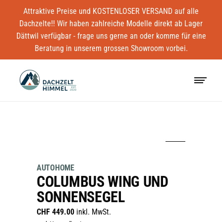
Attraktive Preise und KOSTENLOSER VERSAND auf alle
Dachzelte!! Wir haben zahlreiche Modelle direkt ab Lager
Dättwil verfügbar - frage uns gerne an oder komme für eine
Beratung in unserem grossen Showroom vorbei.
AUTOHOME
COLUMBUS WING UND
SONNENSEGEL
CHF
449.00
inkl. MwSt.