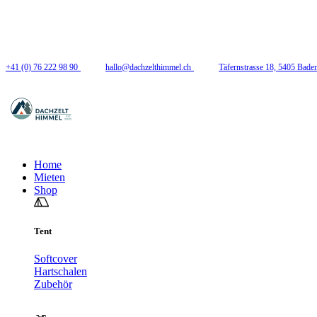
Folge uns
+41 (0) 76 222 98 90
hallo@dachzelthimmel.ch
Täfernstrasse 18, 5405 Bade
Home
Mieten
Shop
Tent
Softcover
Hartschalen
Zubehör