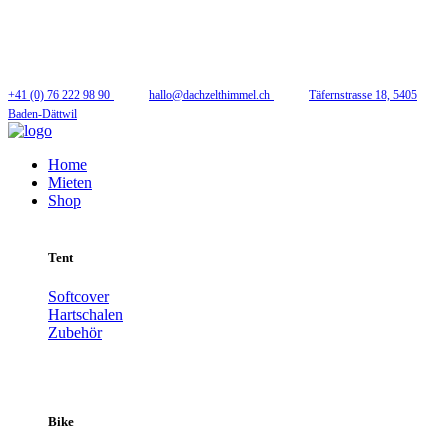
Folge uns
+41 (0) 76 222 98 90
hallo@dachzelthimmel.ch
Täfernstrasse 18, 5405
Baden-Dättwil
Home
Mieten
Shop
Tent
Softcover
Hartschalen
Zubehör
Bike