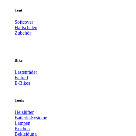
Tent
Softcover
Hartschalen
Zubehör
Bike
Lastenräder
Faltrad
E-Bikes
Tools
Heizlüfter
Batterie-Systeme
Lampen
Kochen
Bekleidung