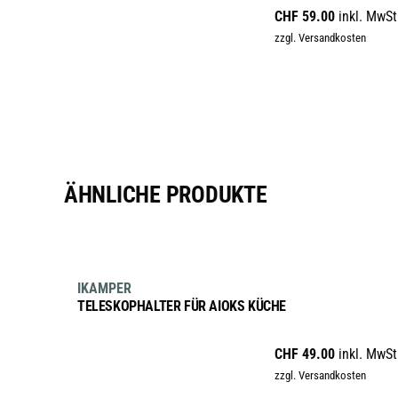
CHF
59.00
inkl. MwSt
Varianten
zzgl. Versandkosten
auf.
Die
Optionen
können
auf
der
Produktseite
ÄHNLICHE PRODUKTE
gewählt
werden
IN DEN WARENKORB
IKAMPER
TELESKOPHALTER FÜR AIOKS KÜCHE
CHF
49.00
inkl. MwSt
zzgl. Versandkosten