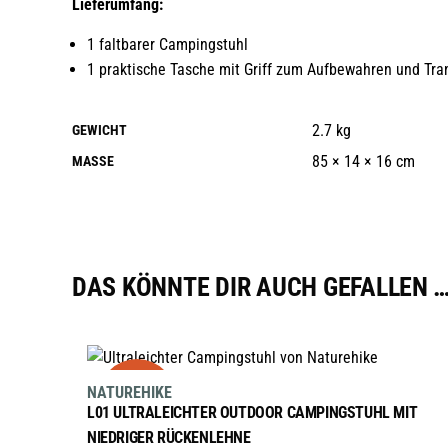
Lieferumfang:
1 faltbarer Campingstuhl
1 praktische Tasche mit Griff zum Aufbewahren und Tra
2.7 kg
GEWICHT
85 × 14 × 16 cm
MASSE
DAS KÖNNTE DIR AUCH GEFALLEN 
AUSFÜHRUNG WÄHLEN
sale
Dieses
NATUREHIKE
Produkt
L01 ULTRALEICHTER OUTDOOR CAMPINGSTUHL MIT
weist
NIEDRIGER RÜCKENLEHNE
mehrere