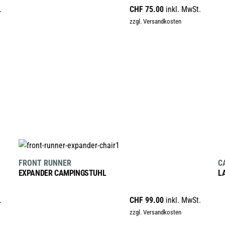
.
CHF
75.00
inkl. MwSt.
Varianten
zzgl. Versandkosten
auf.
Die
Optionen
können
auf
der
Produktseite
gewählt
werden
IN DEN WARENKORB
FRONT RUNNER
C
EXPANDER CAMPINGSTUHL
L
.
CHF
99.00
inkl. MwSt.
zzgl. Versandkosten