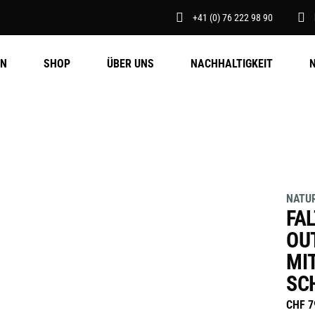
+41 (0) 76 222 98 90
EN
SHOP
ÜBER UNS
NACHHALTIGKEIT
NATUR
FA
OU
MI
SC
CHF
7