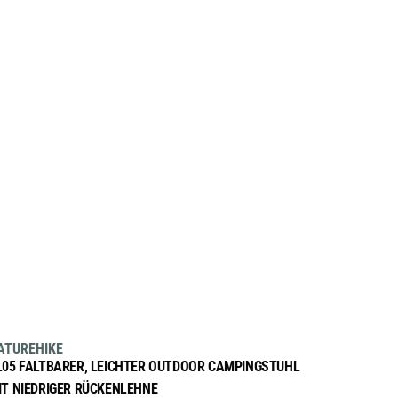
AUSFÜHRUNG WÄHLEN
Dieses
sale
ATUREHIKE
Produkt
L05 FALTBARER, LEICHTER OUTDOOR CAMPINGSTUHL
weist
IT NIEDRIGER RÜCKENLEHNE
mehrere