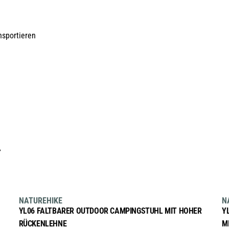
nsportieren
…
AUSFÜHRUNG WÄHLEN
Dieses
sale
NATUREHIKE
N
Produkt
YL06 FALTBARER OUTDOOR CAMPINGSTUHL MIT HOHER
Y
weist
RÜCKENLEHNE
M
mehrere