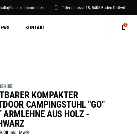
hallo@dachzelthimmel.ch
Täfernstrasse 18, 5405 Baden-Dättwil
0
NEWS
KONTAKT
Keine Produkte im Warenkorb.
EHIKE
LTBARER KOMPAKTER
TDOOR CAMPINGSTUHL "GO"
T ARMLEHNE AUS HOLZ -
HWARZ
9.00
inkl. MwSt.