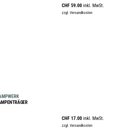
CHF
59.00
inkl. MwSt.
Varianten
zzgl. Versandkosten
auf.
Die
Optionen
können
auf
der
Produktseite
gewählt
werden
IN DEN WARENKORB
AMPWERK
AMPENTRÄGER
CHF
17.00
inkl. MwSt.
zzgl. Versandkosten