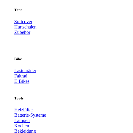
Tent
Softcover
Hartschalen
Zubehör
Bike
Lastenräder
Faltrad
E-Bikes
Tools
Heizlüfter
Batterie-Systeme
Lampen
Kochen
Bekleidung