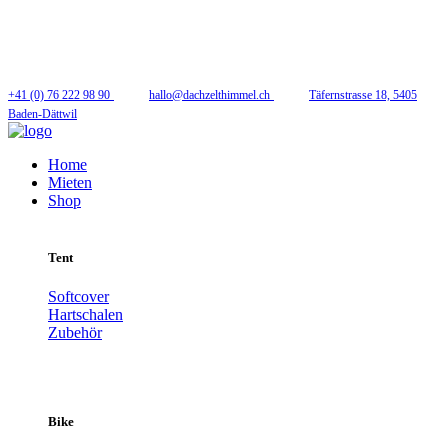
Folge uns
+41 (0) 76 222 98 90
hallo@dachzelthimmel.ch
Täfernstrasse 18, 5405
Baden-Dättwil
Home
Mieten
Shop
Tent
Softcover
Hartschalen
Zubehör
Bike