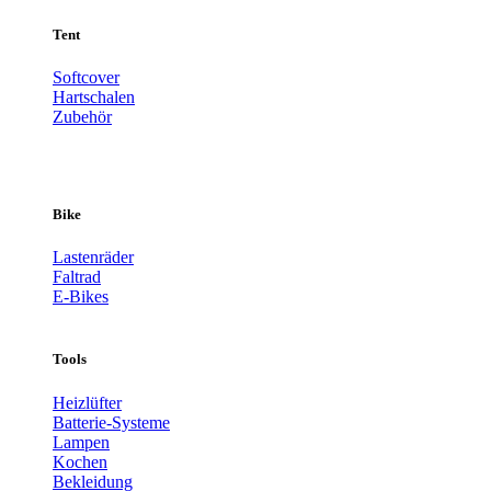
Tent
Softcover
Hartschalen
Zubehör
Bike
Lastenräder
Faltrad
E-Bikes
Tools
Heizlüfter
Batterie-Systeme
Lampen
Kochen
Bekleidung