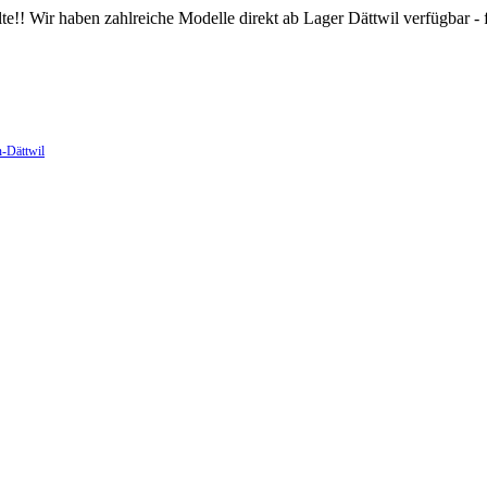
ir haben zahlreiche Modelle direkt ab Lager Dättwil verfügbar - fr
n-Dättwil