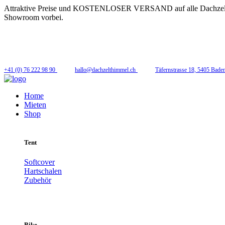
Attraktive Preise und KOSTENLOSER VERSAND auf alle Dachzelte!! W
Showroom vorbei.
Folge uns
+41 (0) 76 222 98 90
hallo@dachzelthimmel.ch
Täfernstrasse 18, 5405 Bade
Home
Mieten
Shop
Tent
Softcover
Hartschalen
Zubehör
Bike