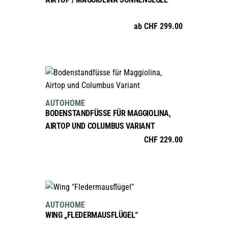
weist
der
mehrere
Produktseite
ab
CHF
299.00
Varianten
gewählt
auf.
werden
Die
Optionen
können
IN DEN WARENKORB
auf
AUTOHOME
der
BODENSTANDFÜSSE FÜR MAGGIOLINA,
Produktseite
AIRTOP UND COLUMBUS VARIANT
gewählt
CHF
229.00
werden
IN DEN WARENKORB
AUTOHOME
WING „FLEDERMAUSFLÜGEL“