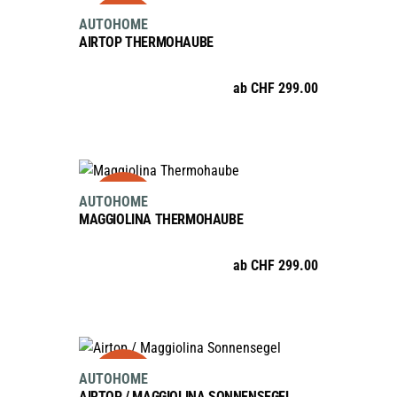
sale
Dieses
AUTOHOME
Produkt
AIRTOP THERMOHAUBE
weist
mehrere
ab
CHF
299.00
Varianten
auf.
Die
Optionen
AUSFÜHRUNG WÄHLEN
sale
Dieses
können
AUTOHOME
Produkt
auf
MAGGIOLINA THERMOHAUBE
weist
der
mehrere
Produktseite
ab
CHF
299.00
Varianten
gewählt
auf.
werden
Die
Optionen
AUSFÜHRUNG WÄHLEN
sale
Dieses
können
AUTOHOME
Produkt
auf
AIRTOP / MAGGIOLINA SONNENSEGEL