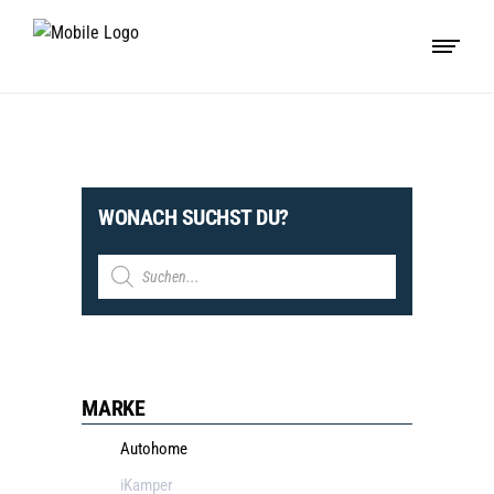
WONACH SUCHST DU?
Products
search
MARKE
Autohome
iKamper