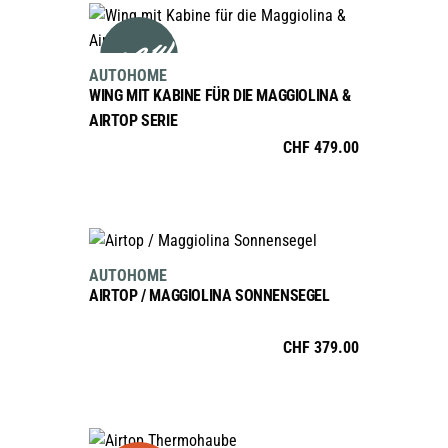
Optionen
new
können
AUSFÜHRUNG WÄHLEN
Dieses
auf
Produkt
AUTOHOME
der
weist
WING MIT KABINE FÜR DIE MAGGIOLINA &
Produktseite
mehrere
AIRTOP SERIE
gewählt
Varianten
CHF
479.00
werden
auf.
Die
Optionen
IN DEN WARENKORB
können
auf
AUTOHOME
der
AIRTOP / MAGGIOLINA SONNENSEGEL
Produktseite
gewählt
CHF
379.00
werden
AUSFÜHRUNG WÄHLEN