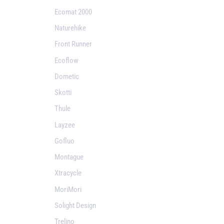
Ecomat 2000
Naturehike
Front Runner
Ecoflow
Dometic
Skotti
Thule
Layzee
Gofluo
Montague
Xtracycle
MoriMori
Solight Design
Trelino