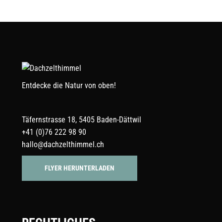
werden
Entdecke die Natur von oben!
Täfernstrasse 18, 5405 Baden-Dättwil
+41 (0)76 222 98 90
hallo@dachzelthimmel.ch
FLYER HERUNTERLADEN