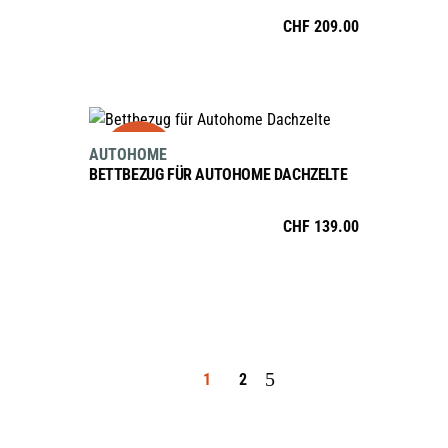
CHF
209.00
AUSFÜHRUNG WÄHLEN
sale
Dieses
AUTOHOME
Produkt
BETTBEZUG FÜR AUTOHOME DACHZELTE
weist
mehrere
CHF
139.00
Varianten
auf.
Die
Optionen
können
auf
1
2
der
Produktseite
gewählt