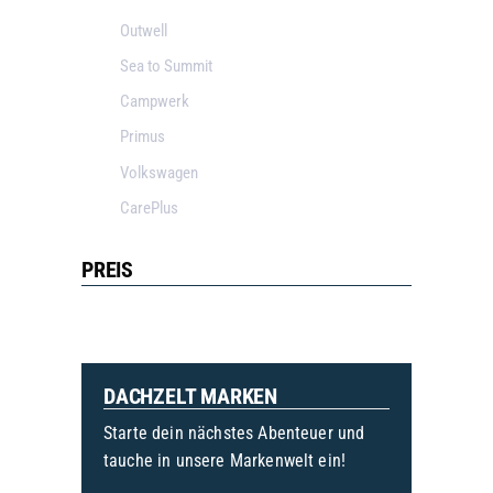
Outwell
Sea to Summit
Campwerk
Primus
Volkswagen
CarePlus
PREIS
DACHZELT MARKEN
Starte dein nächstes Abenteuer und
tauche in unsere Markenwelt ein!