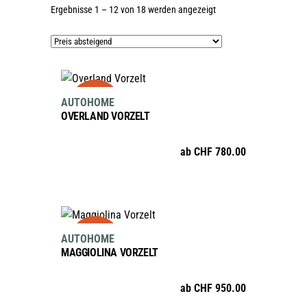
Nach
Ergebnisse 1 – 12 von 18 werden angezeigt
Preis
sortiert:
absteigend
AUSFÜHRUNG WÄHLEN
sale
Dieses
AUTOHOME
Produkt
OVERLAND VORZELT
weist
mehrere
ab
CHF
780.00
Varianten
auf.
Die
Optionen
AUSFÜHRUNG WÄHLEN
sale
Dieses
können
AUTOHOME
Produkt
auf
MAGGIOLINA VORZELT
weist
der
mehrere
Produktseite
ab
CHF
950.00
Varianten
gewählt