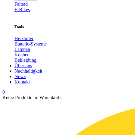
Faltrad
E-Bikes
Tools
Heizlüfter
Batterie-Systeme
Lampen
Kochen
Bekleidung
Über uns
Nachhaltigkeit
News
Kontakt
0
Keine Produkte im Warenkorb.