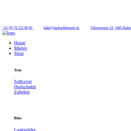
Folge uns
+41 (0) 76 222 98 90
hallo@dachzelthimmel.ch
Täfernstrasse 18, 5405 Bade
Home
Mieten
Shop
Tent
Softcover
Hartschalen
Zubehör
Bike
Lastenräder