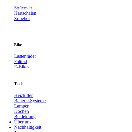
Softcover
Hartschalen
Zubehör
Bike
Lastenräder
Faltrad
E-Bikes
Tools
Heizlüfter
Batterie-Systeme
Lampen
Kochen
Bekleidung
Über uns
Nachhaltigkeit