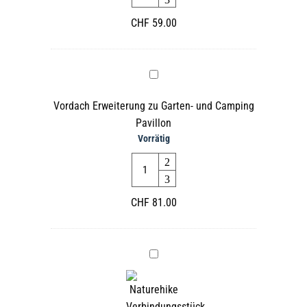
CHF
59.00
Vordach
Erweiterung
Vordach Erweiterung zu Garten- und Camping
zu
Pavillon
Garten-
Vorrätig
und
Quantity
Camping
Pavillon
CHF
81.00
Verbindungsstück
zu
Garten-
und