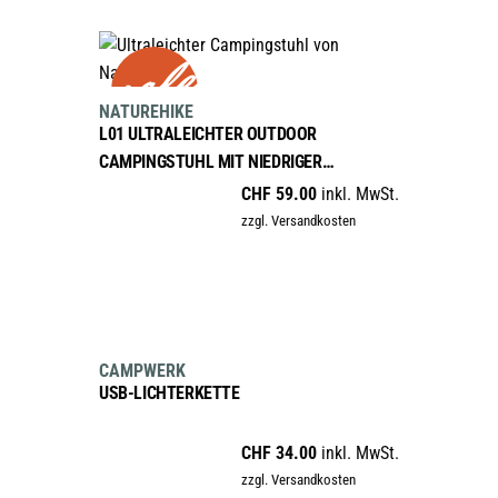
sale
AUSFÜHRUNG WÄHLEN
Dieses
Produkt
NATUREHIKE
weist
L01 ULTRALEICHTER OUTDOOR
mehrere
CAMPINGSTUHL MIT NIEDRIGER
Varianten
RÜCKENLEHNE
CHF
59.00
inkl. MwSt.
auf.
zzgl. Versandkosten
Die
Optionen
können
IN DEN WARENKORB
auf
der
CAMPWERK
Produktseite
USB-LICHTERKETTE
gewählt
werden
CHF
34.00
inkl. MwSt.
zzgl. Versandkosten