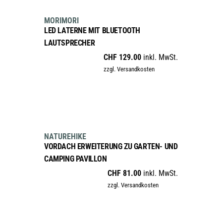
Dieses
sale
MORIMORI
Produkt
LED LATERNE MIT BLUETOOTH
weist
LAUTSPRECHER
mehrere
CHF
129.00
inkl. MwSt.
Varianten
zzgl. Versandkosten
auf.
Die
Optionen
können
IN DEN WARENKORB
auf
der
NATUREHIKE
Produktseite
VORDACH ERWEITERUNG ZU GARTEN- UND
gewählt
CAMPING PAVILLON
werden
CHF
81.00
inkl. MwSt.
zzgl. Versandkosten