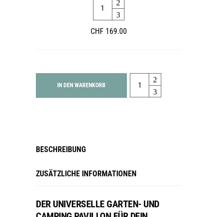
Quantity
Camping
Pavillon
CHF
169.00
Quantity
IN DEN WARENKORB
BESCHREIBUNG
ZUSÄTZLICHE INFORMATIONEN
DER UNIVERSELLE GARTEN- UND
CAMPING PAVILLON FÜR DEIN