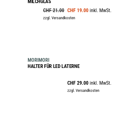
MILCHGLAS
Ursprünglicher
Aktueller
CHF
21.00
CHF
19.00
inkl. MwSt.
Preis
Preis
zzgl. Versandkosten
war:
ist:
CHF 21.00
CHF 19.00.
IN DEN WARENKORB
MORIMORI
HALTER FÜR LED LATERNE
CHF
29.00
inkl. MwSt.
zzgl. Versandkosten