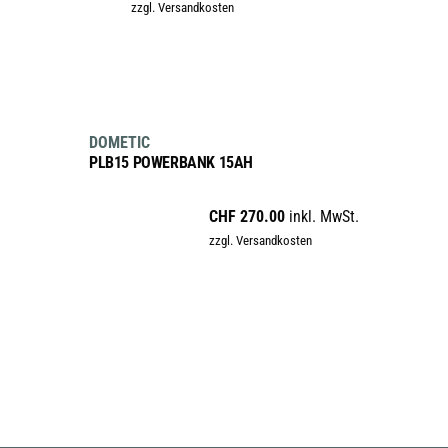
zzgl. Versandkosten
war:
ist:
CHF 129.00
CHF 95.00.
IN DEN WARENKORB
DOMETIC
PLB15 POWERBANK 15AH
CHF
270.00
inkl. MwSt.
zzgl. Versandkosten