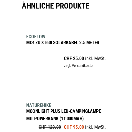
ÄHNLICHE PRODUKTE
IN DEN WARENKORB
ECOFLOW
MC4 ZU XT60I SOLARKABEL 2.5 METER
CHF
25.00
inkl. MwSt.
zzgl. Versandkosten
IN DEN WARENKORB
sale
NATUREHIKE
MOONLIGHT PLUS LED-CAMPINGLAMPE
MIT POWERBANK (11’000MAH)
Ursprünglicher
Aktueller
CHF
129.00
CHF
95.00
inkl. MwSt.
Preis
Preis