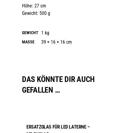
Höhe: 27 cm
Gewicht: 500 g
1 kg
GEWICHT
39 × 16 × 16 cm
MASSE
DAS KÖNNTE DIR AUCH
GEFALLEN …
IN DEN WARENKORB
sale
ERSATZGLAS FÜR LED LATERNE –