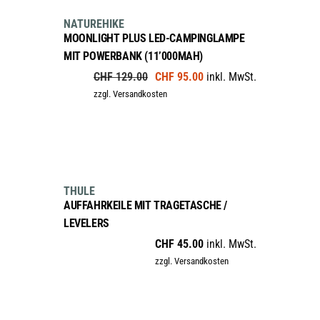
sale
NATUREHIKE
MOONLIGHT PLUS LED-CAMPINGLAMPE
MIT POWERBANK (11’000MAH)
Ursprünglicher
Aktueller
CHF
129.00
CHF
95.00
inkl. MwSt.
Preis
Preis
zzgl. Versandkosten
war:
ist:
CHF 129.00
CHF 95.00.
IN DEN WARENKORB
THULE
AUFFAHRKEILE MIT TRAGETASCHE /
LEVELERS
CHF
45.00
inkl. MwSt.
zzgl. Versandkosten