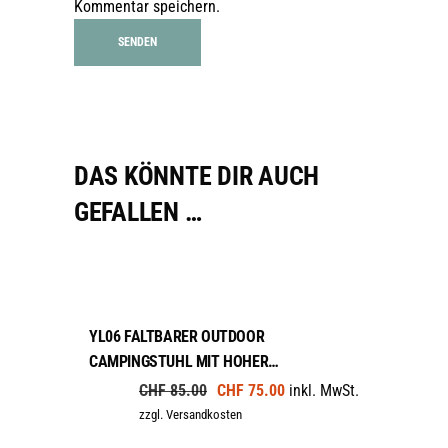
Kommentar speichern.
DAS KÖNNTE DIR AUCH
GEFALLEN …
WEITERLESEN
sale
YL06 FALTBARER OUTDOOR
CAMPINGSTUHL MIT HOHER
RÜCKENLEHNE – SCHWARZ
Ursprünglicher
Aktueller
CHF
85.00
CHF
75.00
inkl. MwSt.
Preis
Preis
zzgl. Versandkosten
war:
ist:
CHF 85.00
CHF 75.00.