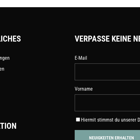
werden
ICHES
VERPASSE KEINE N
ungen
E-Mail
en
Vorname
Hiermit stimmst du unserer
D
TION