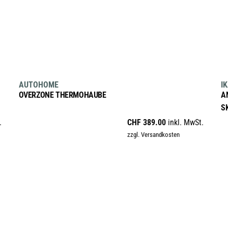
AUSFÜHRUNG WÄHLEN
Dieses
AUTOHOME
I
Produkt
OVERZONE THERMOHAUBE
A
weist
S
mehrere
.
CHF
389.00
inkl. MwSt.
Varianten
zzgl. Versandkosten
auf.
Die
Optionen
können
auf
der
Produktseite
gewählt