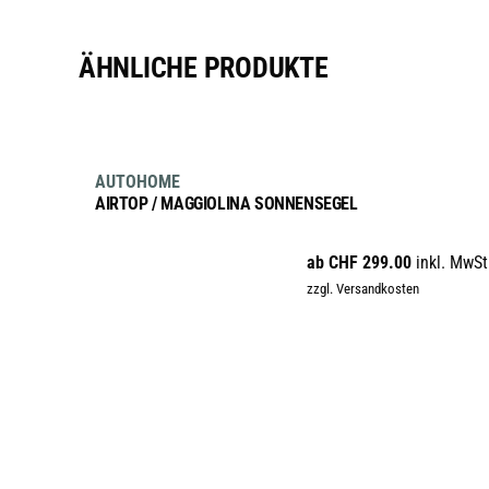
ÄHNLICHE PRODUKTE
AUSFÜHRUNG WÄHLEN
Dieses
sale
AUTOHOME
Produkt
AIRTOP / MAGGIOLINA SONNENSEGEL
weist
mehrere
ab
CHF
299.00
inkl. MwSt
Varianten
zzgl. Versandkosten
auf.
Die
Optionen
können
auf
der
Produktseite
gewählt