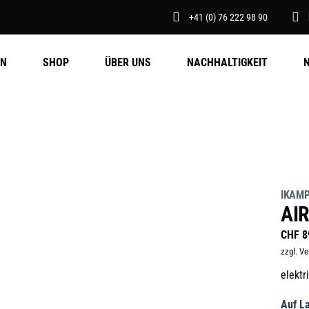
+41 (0) 76 222 98 90
EN
SHOP
ÜBER UNS
NACHHALTIGKEIT
IKAM
AI
CHF
8
zzgl. V
elekt
Auf La