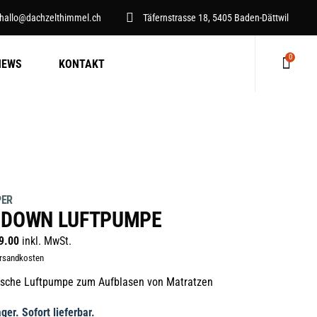
hallo@dachzelthimmel.ch
Täfernstrasse 18, 5405 Baden-Dättwil
0
NEWS
KONTAKT
Keine Produkte im Warenkorb.
PER
RDOWN LUFTPUMPE
9.00
inkl. MwSt.
ersandkosten
rische Luftpumpe zum Aufblasen von Matratzen
ger. Sofort lieferbar.