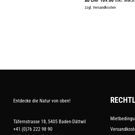
ab
CHF
169.00
inkl. MwSt
Varianten
zzgl. Versandkosten
auf.
Die
Optionen
können
auf
der
Produktseite
gewählt
werden
RECHTL
Entdecke die Natur von oben!
Mietbeding
Täfernstrasse 18, 5405 Baden-Dättwil
+41 (0)76 222 98 90
Versandkost