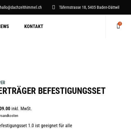
hallo@dachzelthimmel.ch
Täfernstrasse 18, 5405 Baden-Dättwil
0
NEWS
KONTAKT
Keine Produkte im Warenkorb.
PER
ERTRÄGER BEFESTIGUNGSSET
09.00
inkl. MwSt.
ersandkosten
festigungsset 1.0 ist geeignet für alle