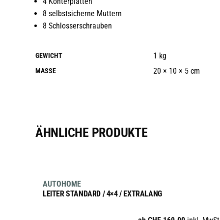
4 Konterplatten
8 selbstsicherne Muttern
8 Schlosserschrauben
1 kg
GEWICHT
20 × 10 × 5 cm
MASSE
ÄHNLICHE PRODUKTE
AUSFÜHRUNG WÄHLEN
Dieses
AUTOHOME
Produkt
LEITER STANDARD / 4×4 / EXTRALANG
weist
mehrere