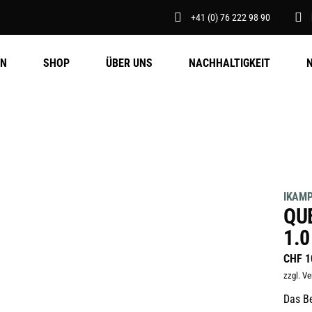
+41 (0) 76 222 98 90
EN
SHOP
ÜBER UNS
NACHHALTIGKEIT
IKAM
QU
1.0
CHF
1
zzgl. V
Das Be