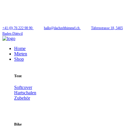
Folge uns
+41 (0) 76 222 98 90
hallo@dachzelthimmel.ch
Täfernstrasse 18, 5405
Baden-Dättwil
Home
Mieten
Shop
Tent
Softcover
Hartschalen
Zubehör
Bike