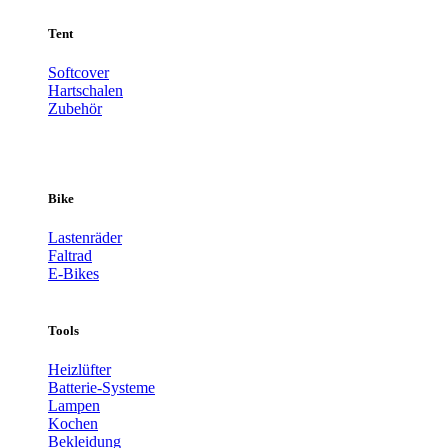
Tent
Softcover
Hartschalen
Zubehör
Bike
Lastenräder
Faltrad
E-Bikes
Tools
Heizlüfter
Batterie-Systeme
Lampen
Kochen
Bekleidung