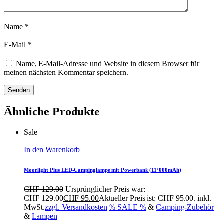
Name
*
E-Mail
*
Name, E-Mail-Adresse und Website in diesem Browser für
meinen nächsten Kommentar speichern.
Ähnliche Produkte
Sale
In den Warenkorb
Moonlight Plus LED-Campinglampe mit Powerbank (11’000mAh)
CHF
129.00
Ursprünglicher Preis war:
CHF 129.00
CHF
95.00
Aktueller Preis ist: CHF 95.00.
inkl.
MwSt.
zzgl. Versandkosten
% SALE %
&
Camping-Zubehör
&
Lampen