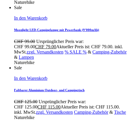
Naturehike
Sale
In den Warenkorb
Moonlight LED-Campinglampe mit Powerbank (9’000mAh)
CHF
99.00
Ursprünglicher Preis war:
CHF 99.00
CHF
79.00
Aktueller Preis ist: CHF 79.00.
inkl.
MwSt.
zzgl. Versandkosten
% SALE %
&
Camping-Zubehör
&
Lampen
Naturehike
Sale
In den Warenkorb
Faltbarer Aluminium Outdoor- und Campingtisch
CHF
125.00
Ursprünglicher Preis war:
CHF 125.00
CHF
115.00
Aktueller Preis ist: CHF 115.00.
inkl. MwSt.
zzgl. Versandkosten
Camping-Zubehör
&
Tische
Naturehike