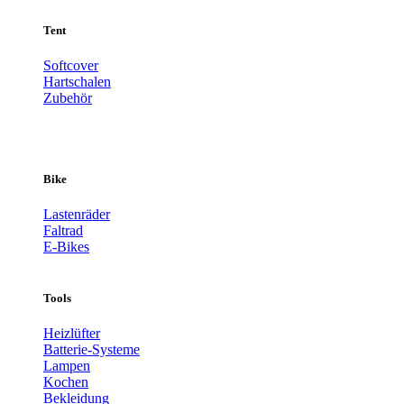
Tent
Softcover
Hartschalen
Zubehör
Bike
Lastenräder
Faltrad
E-Bikes
Tools
Heizlüfter
Batterie-Systeme
Lampen
Kochen
Bekleidung