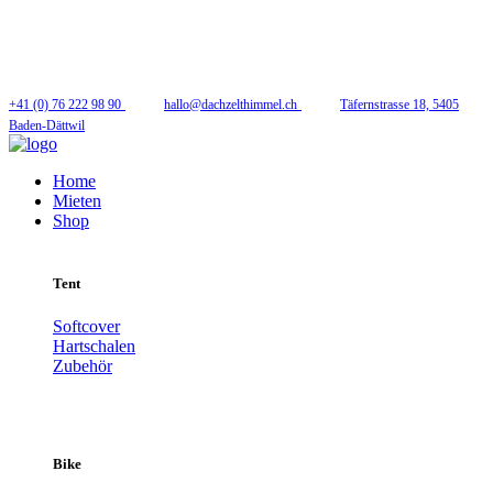
Folge uns
+41 (0) 76 222 98 90
hallo@dachzelthimmel.ch
Täfernstrasse 18, 5405
Baden-Dättwil
Home
Mieten
Shop
Tent
Softcover
Hartschalen
Zubehör
Bike