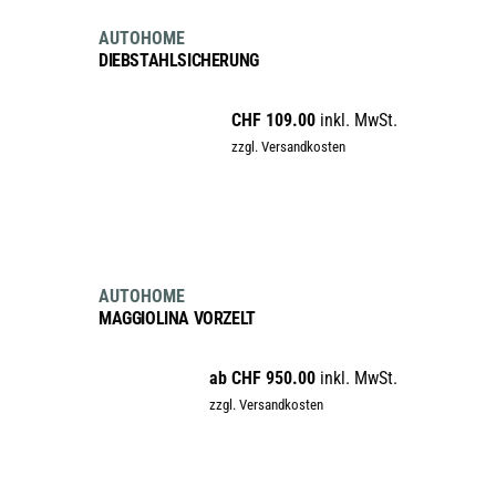
AUTOHOME
DIEBSTAHLSICHERUNG
CHF
109.00
inkl. MwSt.
zzgl. Versandkosten
AUSFÜHRUNG WÄHLEN
Dieses
sale
AUTOHOME
Produkt
MAGGIOLINA VORZELT
weist
mehrere
ab
CHF
950.00
inkl. MwSt.
Varianten
zzgl. Versandkosten
auf.
Die
Optionen
können