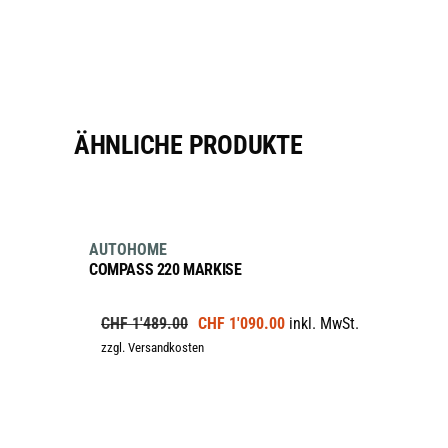
ÄHNLICHE PRODUKTE
IN DEN WARENKORB
sale
AUTOHOME
COMPASS 220 MARKISE
Ursprünglicher
Aktueller
CHF
1'489.00
CHF
1'090.00
inkl. MwSt.
Preis
Preis
zzgl. Versandkosten
war:
ist:
CHF 1'489.00
CHF 1'090.00.
IN DEN WARENKORB