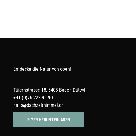
auf
der
Produktseite
gewählt
werden
Entdecke die Natur von oben!
Täfernstrasse 18, 5405 Baden-Dättwil
+41 (0)76 222 98 90
hallo@dachzelthimmel.ch
FLYER HERUNTERLADEN