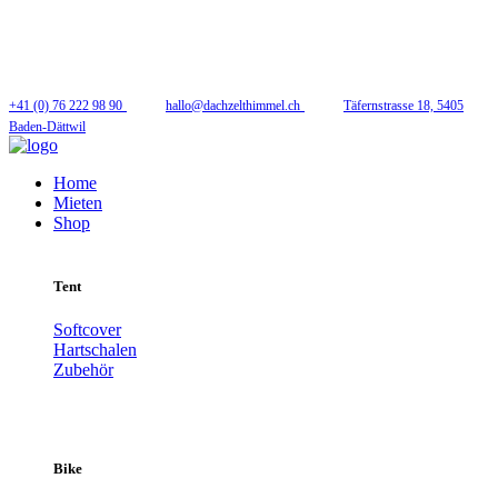
Folge uns
+41 (0) 76 222 98 90
hallo@dachzelthimmel.ch
Täfernstrasse 18, 5405
Baden-Dättwil
Home
Mieten
Shop
Tent
Softcover
Hartschalen
Zubehör
Bike