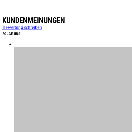
KUNDENMEINUNGEN
Bewertung schreiben
FOLGE UNS
Copyright 2026 © Dachzelthimmel GmbH
Made with
by
TE Web
Sichere dir 5 CHF Rabatt
auf deine nächste
Bestellung