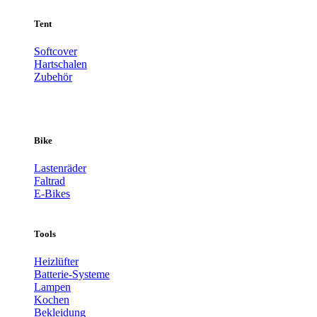
Tent
Softcover
Hartschalen
Zubehör
Bike
Lastenräder
Faltrad
E-Bikes
Tools
Heizlüfter
Batterie-Systeme
Lampen
Kochen
Bekleidung