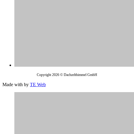
Melde dich für unseren Newsletter an und erhalte 5 CHF Rabatt auf
deine nächste Bestellung.
E-Mail
Vorname
Nachname
Hiermit stimmst du unserer
Datenschutzerklärung
zu.
Diese Nachricht nicht mehr anzeigen
Schliessen