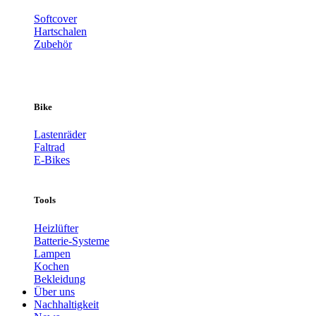
Softcover
Hartschalen
Zubehör
Bike
Lastenräder
Faltrad
E-Bikes
Tools
Heizlüfter
Batterie-Systeme
Lampen
Kochen
Bekleidung
Über uns
Nachhaltigkeit