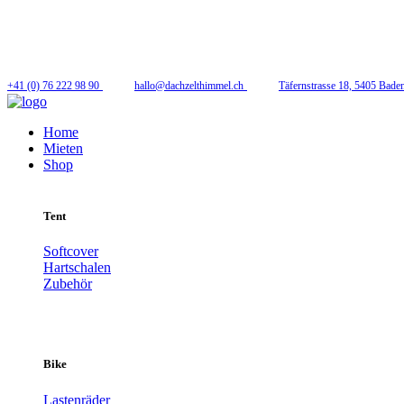
Folge uns
+41 (0) 76 222 98 90
hallo@dachzelthimmel.ch
Täfernstrasse 18, 5405 Bade
Home
Mieten
Shop
Tent
Softcover
Hartschalen
Zubehör
Bike
Lastenräder