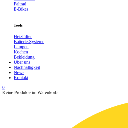
Faltrad
E-Bikes
Tools
Heizlüfter
Batterie-Systeme
Lampen
Kochen
Bekleidung
Über uns
Nachhaltigkeit
News
Kontakt
0
Keine Produkte im Warenkorb.